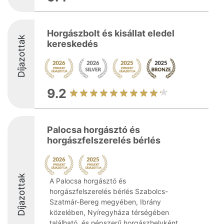
Horgászbolt és kisállat eledel
Díjazottak
kereskedés
9.2
Palocsa horgásztó és
horgászfelszerelés bérlés
Díjazottak
A Palocsa horgásztó és
horgászfelszerelés bérlés Szabolcs-
Szatmár-Bereg megyében, Ibrány
közelében, Nyíregyháza térségében
található, és népszerű horgászhelyként