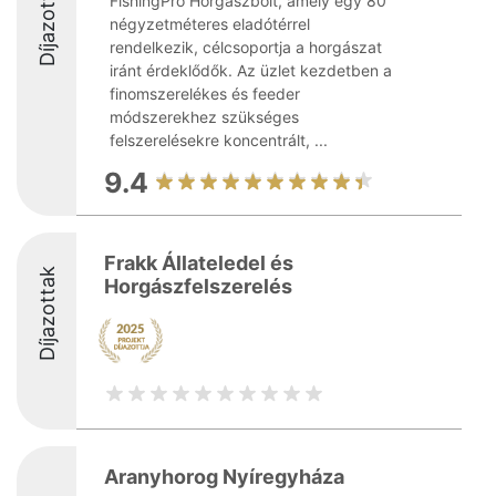
Díjazottak
FishingPro Horgászbolt, amely egy 80
négyzetméteres eladótérrel
rendelkezik, célcsoportja a horgászat
iránt érdeklődők. Az üzlet kezdetben a
finomszerelékes és feeder
módszerekhez szükséges
felszerelésekre koncentrált, ...
9.4
Frakk Állateledel és
Díjazottak
Horgászfelszerelés
Aranyhorog Nyíregyháza