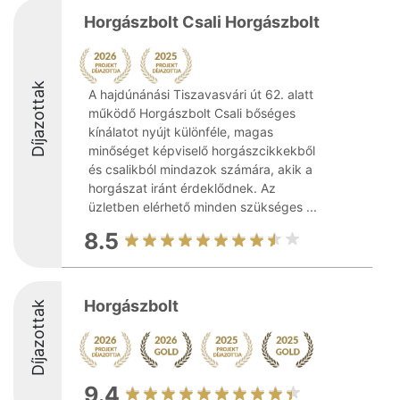
Horgászbolt Csali Horgászbolt
Díjazottak
A hajdúnánási Tiszavasvári út 62. alatt
működő Horgászbolt Csali bőséges
kínálatot nyújt különféle, magas
minőséget képviselő horgászcikkekből
és csalikból mindazok számára, akik a
horgászat iránt érdeklődnek. Az
üzletben elérhető minden szükséges ...
8.5
Horgászbolt
Díjazottak
9.4