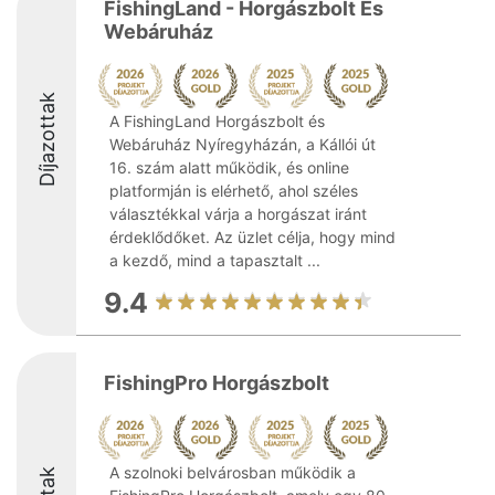
FishingLand - Horgászbolt És
Webáruház
Díjazottak
A FishingLand Horgászbolt és
Webáruház Nyíregyházán, a Kállói út
16. szám alatt működik, és online
platformján is elérhető, ahol széles
választékkal várja a horgászat iránt
érdeklődőket. Az üzlet célja, hogy mind
a kezdő, mind a tapasztalt ...
9.4
FishingPro Horgászbolt
A szolnoki belvárosban működik a