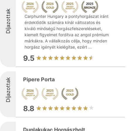
Díjazottak
Carphunter Hungary a pontyhorgászat iránt
érdeklődők számára kínál változatos és
kiváló minőségű horgászfelszereléseket,
kiemelt figyelmet fordítva az angol prémium
márkákra. A vállalkozás célja, hogy minden
horgász igényét kielégítse, ezért ...
9.5
Pipere Porta
Díjazottak
8.8
Duplakukac Horgászbolt