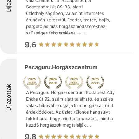
választékát kínál Budapesten, a
Szentendrei út 89-93. alatti
üzlethelyiségében, valamint internetes
áruházán keresztül. Feeder, match, bojlis,
pergető és más horgászmódszerekhez
szükséges felszerelések — ...
9.6
Pecaguru.Horgászcentrum
Díjazottak
A Pecaguru Horgászcentrum Budapest Ady
Endre út 92. szám alatt található, és széles
választékával szolgálja ki a horgászat iránt
érdeklődőket. Az üzlet különös hangsúlyt
fektet arra, hogy mind a tapasztalt, mind a
kezdő horgászok megtalálják ...
9.8