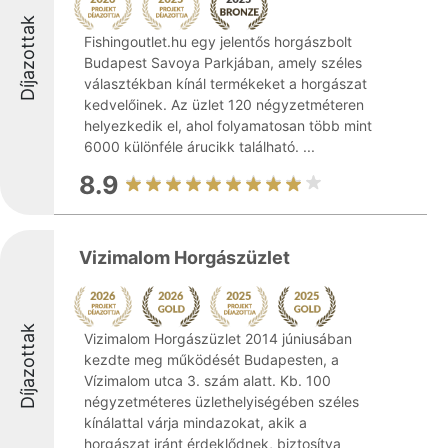
Díjazottak
Fishingoutlet.hu egy jelentős horgászbolt
Budapest Savoya Parkjában, amely széles
választékban kínál termékeket a horgászat
kedvelőinek. Az üzlet 120 négyzetméteren
helyezkedik el, ahol folyamatosan több mint
6000 különféle árucikk található. ...
8.9
Vizimalom Horgászüzlet
Díjazottak
Vizimalom Horgászüzlet 2014 júniusában
kezdte meg működését Budapesten, a
Vízimalom utca 3. szám alatt. Kb. 100
négyzetméteres üzlethelyiségében széles
kínálattal várja mindazokat, akik a
horgászat iránt érdeklődnek, biztosítva