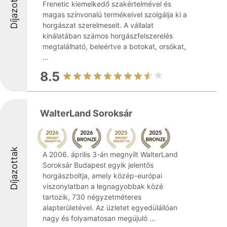
Díjazottak
Frenetic kiemelkedő szakértelmével és
magas színvonalú termékeivel szolgálja ki a
horgászat szerelmeseit. A vállalat
kínálatában számos horgászfelszerelés
megtalálható, beleértve a botokat, orsókat,
...
8.5
WalterLand Soroksár
Díjazottak
A 2006. április 3-án megnyílt WalterLand
Soroksár Budapest egyik jelentős
horgászboltja, amely közép-európai
viszonylatban a legnagyobbak közé
tartozik, 730 négyzetméteres
alapterületével. Az üzletet egyedülállóan
nagy és folyamatosan megújuló ...