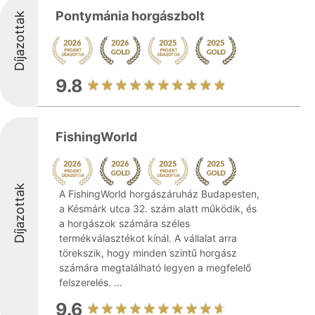
Pontymánia horgászbolt
Díjazottak
9.8
FishingWorld
Díjazottak
A FishingWorld horgászáruház Budapesten,
a Késmárk utca 32. szám alatt működik, és
a horgászok számára széles
termékválasztékot kínál. A vállalat arra
törekszik, hogy minden szintű horgász
számára megtalálható legyen a megfelelő
felszerelés. ...
9.6