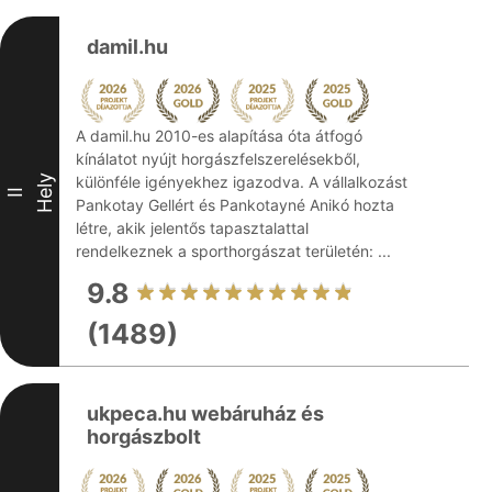
damil.hu
A damil.hu 2010-es alapítása óta átfogó
kínálatot nyújt horgászfelszerelésekből,
Hely
különféle igényekhez igazodva. A vállalkozást
II
Pankotay Gellért és Pankotayné Anikó hozta
létre, akik jelentős tapasztalattal
rendelkeznek a sporthorgászat területén: ...
9.8
(1489)
ukpeca.hu webáruház és
horgászbolt