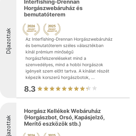
Interfishing-Drennan
Horgászwebáruház és
bemutatóterem
Díjazottak
Az Interfishing-Drennan Horgászwebáruház
és bemutatóterem széles választékban
kínál prémium minőségű
horgászfelszereléseket mind a
szenvedélyes, mind a hobbi horgászok
igényeit szem előtt tartva. A kínálat részét
képezik korszerű horgászbotok, ...
8.3
Horgász Kellékek Webáruház
(Horgászbot, Orsó, Kapásjelző,
Díjazottak
Merítő eszközök stb.)