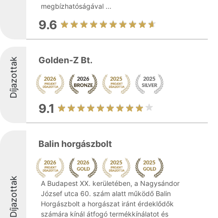
megbízhatóságával ...
9.6
Golden-Z Bt.
Díjazottak
9.1
Balin horgászbolt
Díjazottak
A Budapest XX. kerületében, a Nagysándor
József utca 60. szám alatt működő Balin
Horgászbolt a horgászat iránt érdeklődők
számára kínál átfogó termékkínálatot és