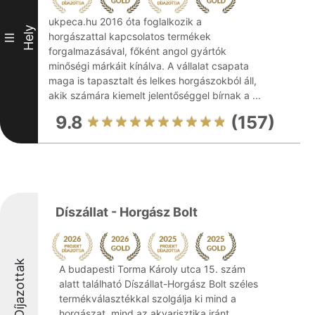
ukpeca.hu 2016 óta foglalkozik a
Hely
horgászattal kapcsolatos termékek
III
forgalmazásával, főként angol gyártók
minőségi márkáit kínálva. A vállalat csapata
maga is tapasztalt és lelkes horgászokból áll,
akik számára kiemelt jelentőséggel bírnak a ...
9.8
(157)
Díszállat - Horgász Bolt
Díjazottak
A budapesti Torma Károly utca 15. szám
alatt található Díszállat-Horgász Bolt széles
termékválasztékkal szolgálja ki mind a
horgászat, mind az akvarisztika iránt