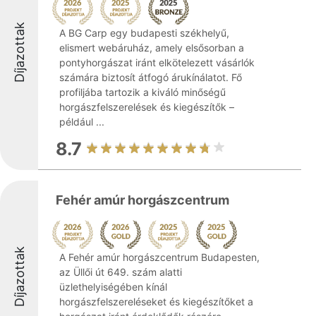
Díjazottak
A BG Carp egy budapesti székhelyű,
elismert webáruház, amely elsősorban a
pontyhorgászat iránt elkötelezett vásárlók
számára biztosít átfogó árukínálatot. Fő
profiljába tartozik a kiváló minőségű
horgászfelszerelések és kiegészítők –
például ...
8.7
Fehér amúr horgászcentrum
Díjazottak
A Fehér amúr horgászcentrum Budapesten,
az Üllői út 649. szám alatti
üzlethelyiségében kínál
horgászfelszereléseket és kiegészítőket a