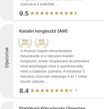
számukra a különféle ...
9.5
Katalin horgásztó (AM)
Díjazottak
A főváros Csepel városrészében
helyezkedik el a népszerű Katalin
horgásztó, amely horgászatra és pihenésre
kínál lehetőséget mind a sportkedvelők,
mind a családok számára. A körülbelül 3
hektáros vízterület mélysége 3 és 7 méter
között változik, ...
8.4
Etetőhajó Kölcsönzés Újpesten