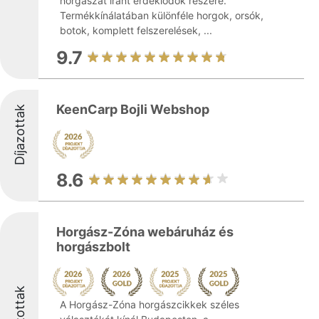
horgászat iránt érdeklődők részére.
Termékkínálatában különféle horgok, orsók,
botok, komplett felszerelések, ...
9.7
KeenCarp Bojli Webshop
Díjazottak
8.6
Horgász-Zóna webáruház és
horgászbolt
Díjazottak
A Horgász-Zóna horgászcikkek széles