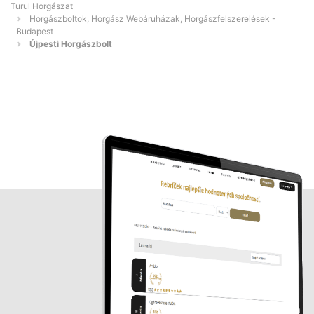
Turul Horgászat
Horgászboltok, Horgász Webáruházak, Horgászfelszerelések -
Budapest
Újpesti Horgászbolt