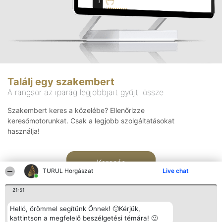
Találj egy szakembert
A rangsor az iparág legjobbjait gyűjti össze
Szakembert keres a közelébe? Ellenőrizze
keresőmotorunkat. Csak a legjobb szolgáltatásokat
használja!
Keresés
TURUL Horgászat
Live chat
21:51
Helló, örömmel segítünk Önnek! 🙂Kérjük,
kattintson a megfelelő beszélgetési témára! 🙂