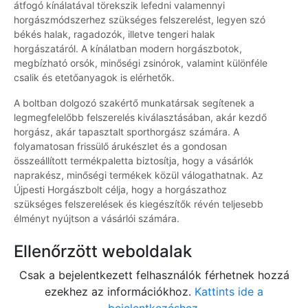
átfogó kínálatával törekszik lefedni valamennyi
horgászmódszerhez szükséges felszerelést, legyen szó
békés halak, ragadozók, illetve tengeri halak
horgászatáról. A kínálatban modern horgászbotok,
megbízható orsók, minőségi zsinórok, valamint különféle
csalik és etetőanyagok is elérhetők.
A boltban dolgozó szakértő munkatársak segítenek a
legmegfelelőbb felszerelés kiválasztásában, akár kezdő
horgász, akár tapasztalt sporthorgász számára. A
folyamatosan frissülő árukészlet és a gondosan
összeállított termékpaletta biztosítja, hogy a vásárlók
naprakész, minőségi termékek közül válogathatnak. Az
Újpesti Horgászbolt célja, hogy a horgászathoz
szükséges felszerelések és kiegészítők révén teljesebb
élményt nyújtson a vásárlói számára.
Ellenőrzött weboldalak
Csak a bejelentkezett felhasználók férhetnek hozzá
ezekhez az információkhoz.
Kattints ide a