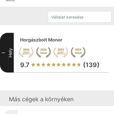
Monor
Horgászbolt Monor
Hely
I
9.7
(139)
Más cégek a környéken