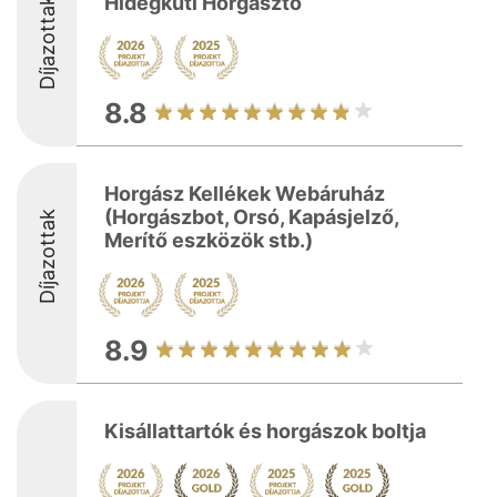
Hidegkúti Horgásztó
Díjazottak
8.8
Horgász Kellékek Webáruház
(Horgászbot, Orsó, Kapásjelző,
Díjazottak
Merítő eszközök stb.)
8.9
Kisállattartók és horgászok boltja