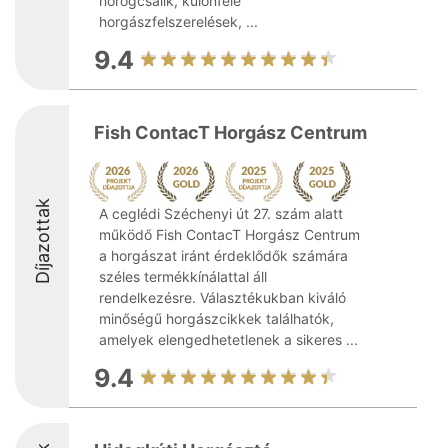
horogcsalik, különféle
horgászfelszerelések, ...
9.4
Fish ContacT Horgász Centrum
Díjazottak
A ceglédi Széchenyi út 27. szám alatt
működő Fish ContacT Horgász Centrum
a horgászat iránt érdeklődők számára
széles termékkínálattal áll
rendelkezésre. Választékukban kiváló
minőségű horgászcikkek találhatók,
amelyek elengedhetetlenek a sikeres ...
9.4