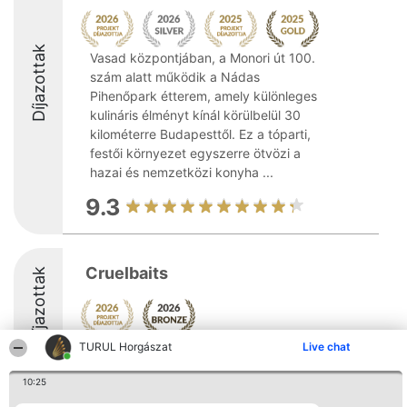
Díjazottak
Vasad központjában, a Monori út 100.
szám alatt működik a Nádas
Pihenőpark étterem, amely különleges
kulináris élményt kínál körülbelül 30
kilométerre Budapesttől. Ez a tóparti,
festői környezet egyszerre ötvözi a
hazai és nemzetközi konyha ...
9.3
Cruelbaits
Díjazottak
TURUL Horgászat
Live chat
9.1
10:25