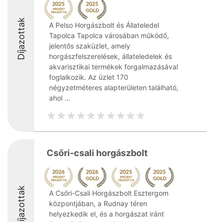
Díjazottak
A Pelso Horgászbolt és Állateledel
Tapolca Tapolca városában működő,
jelentős szaküzlet, amely
horgászfelszerelések, állateledelek és
akvarisztikai termékek forgalmazásával
foglalkozik. Az üzlet 170
négyzetméteres alapterületen található,
ahol ...
Csőri-csali horgászbolt
Díjazottak
A Csőri-Csali Horgászbolt Esztergom
központjában, a Rudnay téren
helyezkedik el, és a horgászat iránt