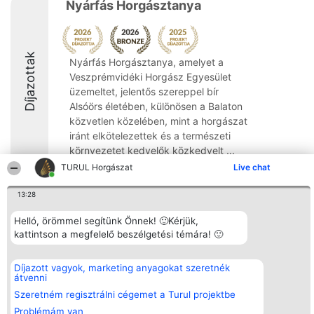
Nyárfás Horgásztanya
Díjazottak
Nyárfás Horgásztanya, amelyet a
Veszprémvidéki Horgász Egyesület
üzemeltet, jelentős szereppel bír
Alsóörs életében, különösen a Balaton
közvetlen közelében, mint a horgászat
iránt elkötelezettek és a természeti
környezetet kedvelők közkedvelt ...
TURUL Horgászat
Live chat
9.1
13:28
Helló, örömmel segítünk Önnek! 🙂Kérjük,
Rangsorszervező
Népszavazás
Elérhetőség
kattintson a megfelelő beszélgetési témára! 🙂
SC Beautiful Company S.R.L.
Nyertesek
Elérhetőség
Bulevardul Aleea Timișul De
Az összes
Sus Nr. 2, Bl. A30, Sc. A, Et.
díjazottak
Díjazott vagyok, marketing anyagokat szeretnék
4, Ap. 13
listája
átvenni
Bukarest 53-238
Szabályok
Adószám 36737675
Státusz
Szeretném regisztrálni cégemet a Turul projektbe
tel: +363 033 425 71
Polityka
Problémám van
Prywatności