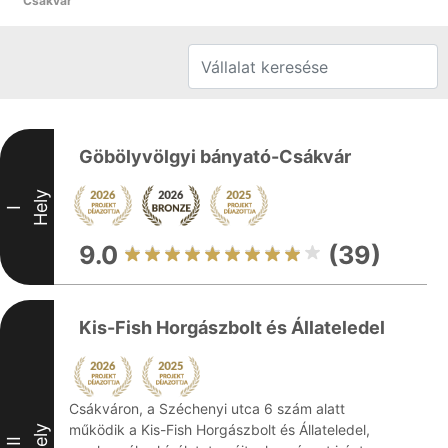
Csákvár
Göbölyvölgyi bányató-Csákvár
Hely
I
9.0
(39)
Kis-Fish Horgászbolt és Állateledel
Csákváron, a Széchenyi utca 6 szám alatt
működik a Kis-Fish Horgászbolt és Állateledel,
Hely
II