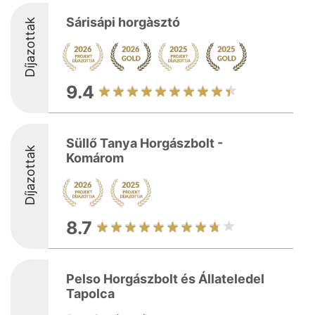
Sárisápi horgàsztó
Díjazottak
9.4
Süllő Tanya Horgászbolt -
Díjazottak
Komárom
8.7
Pelso Horgászbolt és Állateledel
Tapolca