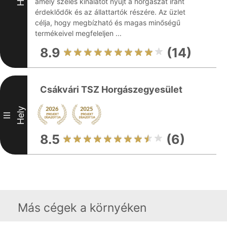
amely széles kínálatot nyújt a horgászat iránt
érdeklődők és az állattartók részére. Az üzlet
célja, hogy megbízható és magas minőségű
termékeivel megfeleljen ...
8.9
(14)
Csákvári TSZ Horgászegyesület
Hely
III
8.5
(6)
Más cégek a környéken