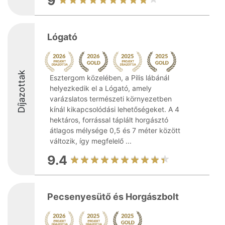
9
Lógató
Díjazottak
Esztergom közelében, a Pilis lábánál
helyezkedik el a Lógató, amely
varázslatos természeti környezetben
kínál kikapcsolódási lehetőségeket. A 4
hektáros, forrással táplált horgásztó
átlagos mélysége 0,5 és 7 méter között
változik, így megfelelő ...
9.4
Pecsenyesütő és Horgászbolt