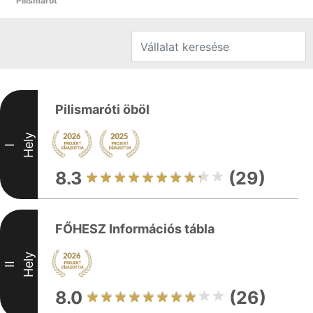
Pilismarót
Pilismaróti öböl
Hely
I
8.3
(29)
FŐHESZ Információs tábla
Hely
II
8.0
(26)