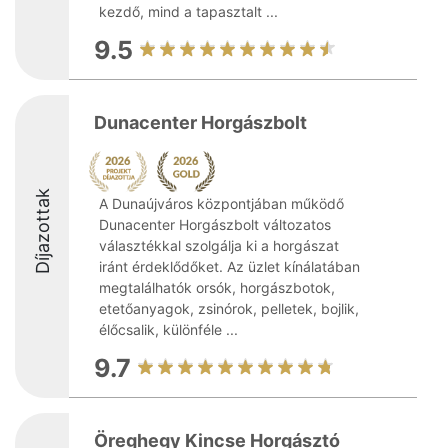
kezdő, mind a tapasztalt ...
9.5
Dunacenter Horgászbolt
Díjazottak
A Dunaújváros központjában működő
Dunacenter Horgászbolt változatos
választékkal szolgálja ki a horgászat
iránt érdeklődőket. Az üzlet kínálatában
megtalálhatók orsók, horgászbotok,
etetőanyagok, zsinórok, pelletek, bojlik,
élőcsalik, különféle ...
9.7
Öreghegy Kincse Horgásztó