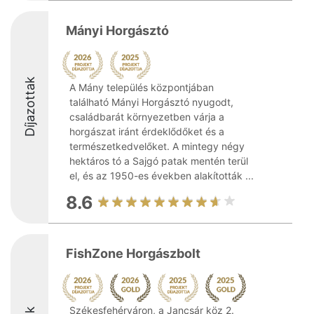
Mányi Horgásztó
Díjazottak
A Mány település központjában
található Mányi Horgásztó nyugodt,
családbarát környezetben várja a
horgászat iránt érdeklődőket és a
természetkedvelőket. A mintegy négy
hektáros tó a Sajgó patak mentén terül
el, és az 1950-es években alakították ...
8.6
FishZone Horgászbolt
Székesfehérváron, a Jancsár köz 2.