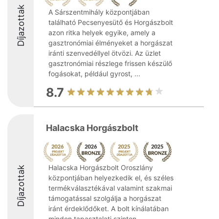
Díjazottak
A Sárszentmihály központjában
található Pecsenyesütő és Horgászbolt
azon ritka helyek egyike, amely a
gasztronómiai élményeket a horgászat
iránti szenvedéllyel ötvözi. Az üzlet
gasztronómiai részlege frissen készülő
fogásokat, például gyrost, ...
8.7
Halacska Horgászbolt
Halacska Horgászbolt Oroszlány
Díjazottak
központjában helyezkedik el, és széles
termékválasztékával valamint szakmai
támogatással szolgálja a horgászat
iránt érdeklődőket. A bolt kínálatában
minden tapasztalati szinten