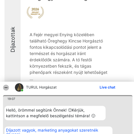
Díjazottak
A Fejér megyei Enying közelében
található Öreghegy Kincse Horgásztó
fontos kikapcsolódási pontot jelent a
természet és horgászat iránt
érdeklődők számára. A tó festői
környezetben fekszik, és tágas
pihenőpark részeként nyújt lehetőséget
...
TURUL Horgászat
Live chat
8.7
19:07
Helló, örömmel segítünk Önnek! 🙂Kérjük,
Rangsorszervező
Népszavazás
Elérhetőség
SC Beautiful Company S.R.L.
kattintson a megfelelő beszélgetési témára! 🙂
Nyertesek
Elérhetőség
Bulevardul Aleea Timișul De
Az összes
Sus Nr. 2, Bl. A30, Sc. A, Et.
díjazottak
4, Ap. 13
listája
Díjazott vagyok, marketing anyagokat szeretnék
Bukarest 53-238
Szabályok