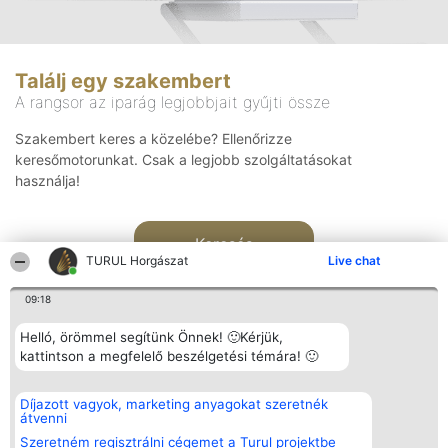
Találj egy szakembert
A rangsor az iparág legjobbjait gyűjti össze
Szakembert keres a közelébe? Ellenőrizze
keresőmotorunkat. Csak a legjobb szolgáltatásokat
használja!
Keresés
TURUL Horgászat
Live chat
09:18
Helló, örömmel segítünk Önnek! 🙂Kérjük,
kattintson a megfelelő beszélgetési témára! 🙂
Rangsorszervező
Népszavazás
Elérhetőség
Díjazott vagyok, marketing anyagokat szeretnék
SC Beautiful Company S.R.L.
Nyertesek
Elérhetőség
átvenni
Bulevardul Aleea Timișul De
Az összes
Sus Nr. 2, Bl. A30, Sc. A, Et.
díjazottak
Szeretném regisztrálni cégemet a Turul projektbe