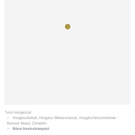
Turul Horgászat
Horgászboltok, Horgász Webáruházak, Horgászfelszerelések -
Borsod-Abaúj-Zemplén
Bőcsi kavicsbányató