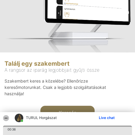
Találj egy szakembert
A rangsor az iparág legjobbjait gyűjti össze
Szakembert keres a közelébe? Ellenőrizze
keresőmotorunkat. Csak a legjobb szolgáltatásokat
használja!
Keresés
TURUL Horgászat
Live chat
00:36