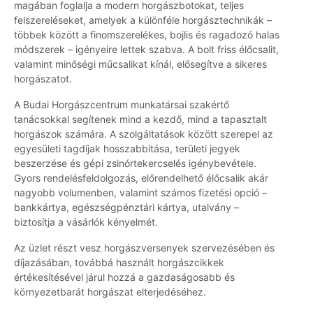
magában foglalja a modern horgászbotokat, teljes
felszereléseket, amelyek a különféle horgásztechnikák –
többek között a finomszerelékes, bojlis és ragadozó halas
módszerek – igényeire lettek szabva. A bolt friss élőcsalit,
valamint minőségi műcsalikat kínál, elősegítve a sikeres
horgászatot.
A Budai Horgászcentrum munkatársai szakértő
tanácsokkal segítenek mind a kezdő, mind a tapasztalt
horgászok számára. A szolgáltatások között szerepel az
egyesületi tagdíjak hosszabbítása, területi jegyek
beszerzése és gépi zsinórtekercselés igénybevétele.
Gyors rendelésfeldolgozás, előrendelhető élőcsalik akár
nagyobb volumenben, valamint számos fizetési opció –
bankkártya, egészségpénztári kártya, utalvány –
biztosítja a vásárlók kényelmét.
Az üzlet részt vesz horgászversenyek szervezésében és
díjazásában, továbbá használt horgászcikkek
értékesítésével járul hozzá a gazdaságosabb és
környezetbarát horgászat elterjedéséhez.