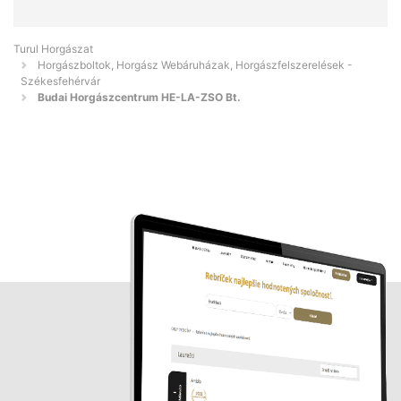
Turul Horgászat
Horgászboltok, Horgász Webáruházak, Horgászfelszerelések -
Székesfehérvár
Budai Horgászcentrum HE-LA-ZSO Bt.