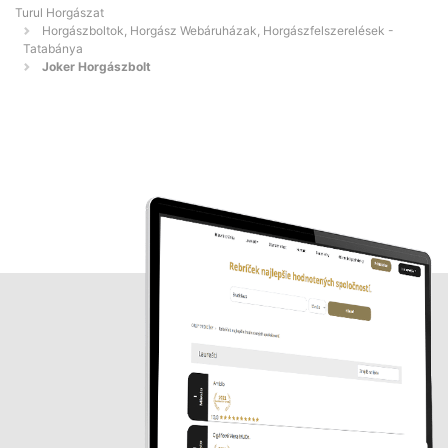
Turul Horgászat
Horgászboltok, Horgász Webáruházak, Horgászfelszerelések -
Tatabánya
Joker Horgászbolt