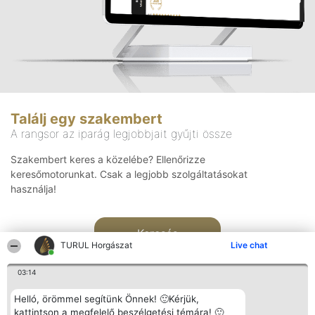
Találj egy szakembert
A rangsor az iparág legjobbjait gyűjti össze
Szakembert keres a közelébe? Ellenőrizze
keresőmotorunkat. Csak a legjobb szolgáltatásokat
használja!
Keresés
TURUL Horgászat
Live chat
03:14
Helló, örömmel segítünk Önnek! 🙂Kérjük,
kattintson a megfelelő beszélgetési témára! 🙂