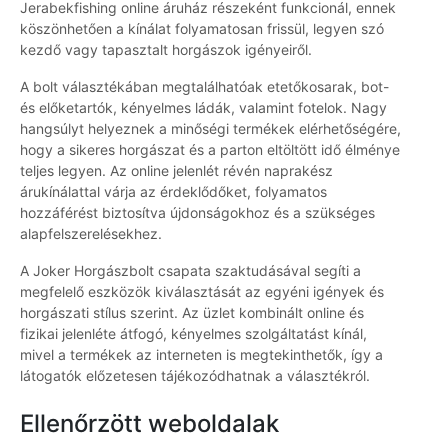
Jerabekfishing online áruház részeként funkcionál, ennek
köszönhetően a kínálat folyamatosan frissül, legyen szó
kezdő vagy tapasztalt horgászok igényeiről.
A bolt választékában megtalálhatóak etetőkosarak, bot-
és előketartók, kényelmes ládák, valamint fotelok. Nagy
hangsúlyt helyeznek a minőségi termékek elérhetőségére,
hogy a sikeres horgászat és a parton eltöltött idő élménye
teljes legyen. Az online jelenlét révén naprakész
árukínálattal várja az érdeklődőket, folyamatos
hozzáférést biztosítva újdonságokhoz és a szükséges
alapfelszerelésekhez.
A Joker Horgászbolt csapata szaktudásával segíti a
megfelelő eszközök kiválasztását az egyéni igények és
horgászati stílus szerint. Az üzlet kombinált online és
fizikai jelenléte átfogó, kényelmes szolgáltatást kínál,
mivel a termékek az interneten is megtekinthetők, így a
látogatók előzetesen tájékozódhatnak a választékról.
Ellenőrzött weboldalak