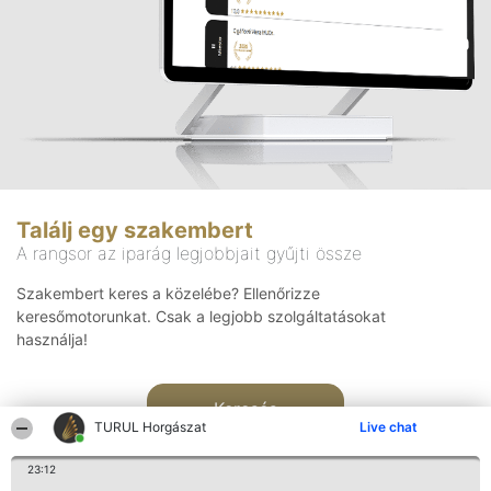
Találj egy szakembert
A rangsor az iparág legjobbjait gyűjti össze
Szakembert keres a közelébe? Ellenőrizze
keresőmotorunkat. Csak a legjobb szolgáltatásokat
használja!
Keresés
TURUL Horgászat
Live chat
23:12