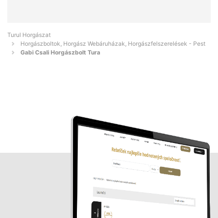
Turul Horgászat
Horgászboltok, Horgász Webáruházak, Horgászfelszerelések - Pest
Gabi Csali Horgászbolt Tura