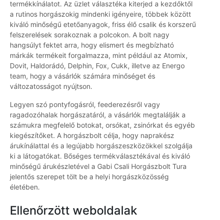
termékkínálatot. Az üzlet választéka kiterjed a kezdőktől
a rutinos horgászokig mindenki igényeire, többek között
kiváló minőségű etetőanyagok, friss élő csalik és korszerű
felszerelések sorakoznak a polcokon. A bolt nagy
hangsúlyt fektet arra, hogy elismert és megbízható
márkák termékeit forgalmazza, mint például az Atomix,
Dovit, Haldorádó, Delphin, Fox, Cukk, illetve az Energo
team, hogy a vásárlók számára minőséget és
változatosságot nyújtson.
Legyen szó pontyfogásról, feederezésről vagy
ragadozóhalak horgászatáról, a vásárlók megtalálják a
számukra megfelelő botokat, orsókat, zsinórkat és egyéb
kiegészítőket. A horgászbolt célja, hogy naprakész
árukínálattal és a legújabb horgászeszközökkel szolgálja
ki a látogatókat. Bőséges termékválasztékával és kiváló
minőségű árukészletével a Gabi Csali Horgászbolt Tura
jelentős szerepet tölt be a helyi horgászközösség
életében.
Ellenőrzött weboldalak