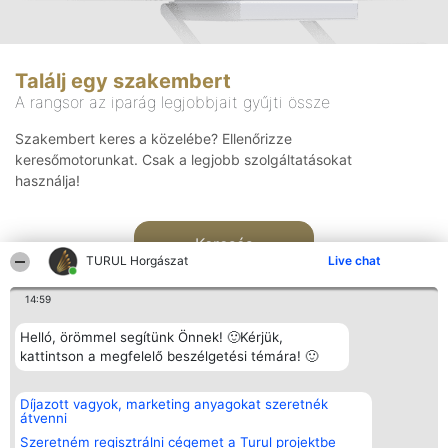
Találj egy szakembert
A rangsor az iparág legjobbjait gyűjti össze
Szakembert keres a közelébe? Ellenőrizze
keresőmotorunkat. Csak a legjobb szolgáltatásokat
használja!
Keresés
TURUL Horgászat
Live chat
14:59
Helló, örömmel segítünk Önnek! 🙂Kérjük,
kattintson a megfelelő beszélgetési témára! 🙂
Rangsorszervező
Népszavazás
Elérhetőség
Díjazott vagyok, marketing anyagokat szeretnék
SC Beautiful Company S.R.L.
Nyertesek
Elérhetőség
átvenni
Bulevardul Aleea Timișul De
Az összes
Sus Nr. 2, Bl. A30, Sc. A, Et.
díjazottak
Szeretném regisztrálni cégemet a Turul projektbe