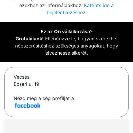
ezekhez az információkhoz.
Kattints ide a
bejelentkezéshez.
Ez az Ön vállalkozása
?
Gratulálunk!
Ellenőrizze le, hogyan szerezhet
népszerűsítéshez szükséges anyagokat, hogy
élvezhesse sikerét.
Vecsés
Ecseri u. 19
Nézd meg a cég profilját a