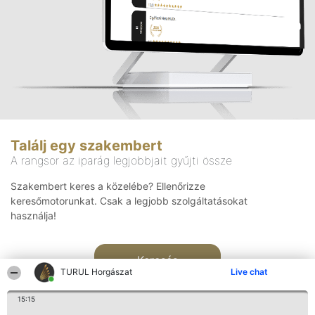
Találj egy szakembert
A rangsor az iparág legjobbjait gyűjti össze
Szakembert keres a közelébe? Ellenőrizze
keresőmotorunkat. Csak a legjobb szolgáltatásokat
használja!
Keresés
TURUL Horgászat
Live chat
15:15