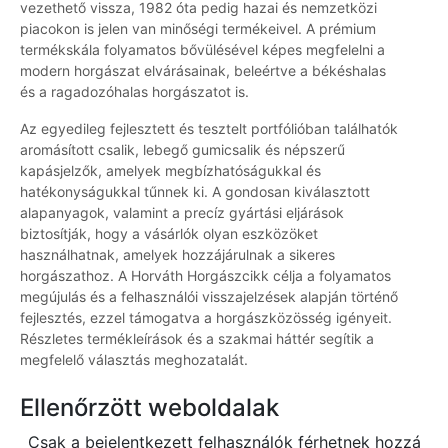
vezethető vissza, 1982 óta pedig hazai és nemzetközi
piacokon is jelen van minőségi termékeivel. A prémium
termékskála folyamatos bővülésével képes megfelelni a
modern horgászat elvárásainak, beleértve a békéshalas
és a ragadozóhalas horgászatot is.
Az egyedileg fejlesztett és tesztelt portfólióban találhatók
aromásított csalik, lebegő gumicsalik és népszerű
kapásjelzők, amelyek megbízhatóságukkal és
hatékonyságukkal tűnnek ki. A gondosan kiválasztott
alapanyagok, valamint a precíz gyártási eljárások
biztosítják, hogy a vásárlók olyan eszközöket
használhatnak, amelyek hozzájárulnak a sikeres
horgászathoz. A Horváth Horgászcikk célja a folyamatos
megújulás és a felhasználói visszajelzések alapján történő
fejlesztés, ezzel támogatva a horgászközösség igényeit.
Részletes termékleírások és a szakmai háttér segítik a
megfelelő választás meghozatalát.
Ellenőrzött weboldalak
Csak a bejelentkezett felhasználók férhetnek hozzá