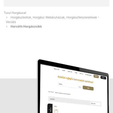
Turul Horgászat
Horgászboltok, Horgász Webáruházak, Horgászfelszerelések -
Vecsés
Horváth Horgászcikk