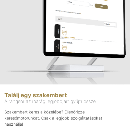
Találj egy szakembert
A rangsor az iparág legjobbjait gyűjti össze
Szakembert keres a közelébe? Ellenőrizze
keresőmotorunkat. Csak a legjobb szolgáltatásokat
használja!