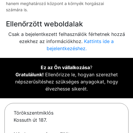
hanem meghatározó központ a környék horgászai
számára is.
Ellenőrzött weboldalak
Csak a bejelentkezett felhasználók férhetnek hozzá
ezekhez az információkhoz.
Kattints ide a
bejelentkezéshez.
Ez az Ön vállalkozása
?
Gratulálunk!
Ellenőrizze le, hogyan szerezhet
népszerűsítéshez szükséges anyagokat, hogy
élvezhesse sikerét.
Törökszentmiklós
Kossuth út 187.