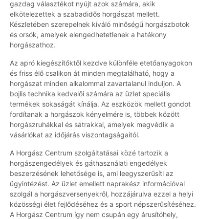
gazdag választékot nyújt azok számára, akik
elkötelezettek a szabadidős horgászat mellett.
Készletében szerepelnek kiváló minőségű horgászbotok
és orsók, amelyek elengedhetetlenek a hatékony
horgászathoz.
Az apró kiegészítőktől kezdve különféle etetőanyagokon
és friss élő csalikon át minden megtalálható, hogy a
horgászat minden alkalommal zavartalanul induljon. A
bojlis technika kedvelői számára az üzlet speciális
termékek sokaságát kínálja. Az eszközök mellett gondot
fordítanak a horgászok kényelmére is, többek között
horgászruhákkal és sátrakkal, amelyek megvédik a
vásárlókat az időjárás viszontagságaitól.
A Horgász Centrum szolgáltatásai közé tartozik a
horgászengedélyek és gáthasználati engedélyek
beszerzésének lehetősége is, ami leegyszerűsíti az
ügyintézést. Az üzlet emellett naprakész információval
szolgál a horgászversenyekről, hozzájárulva ezzel a helyi
közösségi élet fejlődéséhez és a sport népszerűsítéséhez.
A Horgász Centrum így nem csupán egy árusítóhely,