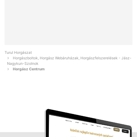
Turul Horgászat
Horgászboltok, Horgász Webáruházak, Horgászfelszerelések - Jász-
Nagykun-Szolnok
Horgász Centrum