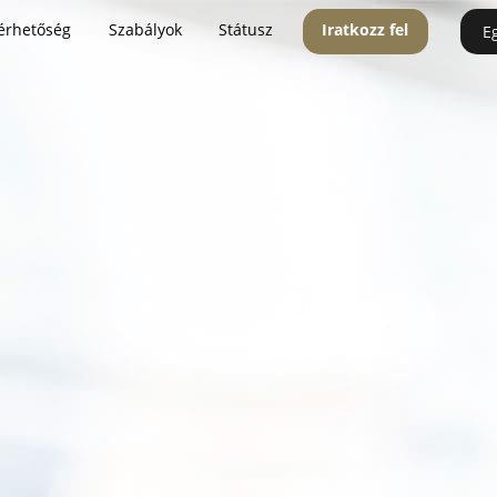
érhetőség
Szabályok
Státusz
Iratkozz fel
E