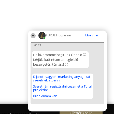
TURUL Horgászat
Live chat
09:21
Helló, örömmel segítünk Önnek! 🙂
Kérjük, kattintson a megfelelő
beszélgetési témára! 🙂
Díjazott vagyok, marketing anyagokat
szeretnék átvenni
Szeretném regisztrálni cégemet a Turul
projektbe
Problémám van
Ellenőrizze le