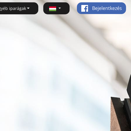
Bejelentkezés
gyéb iparágak