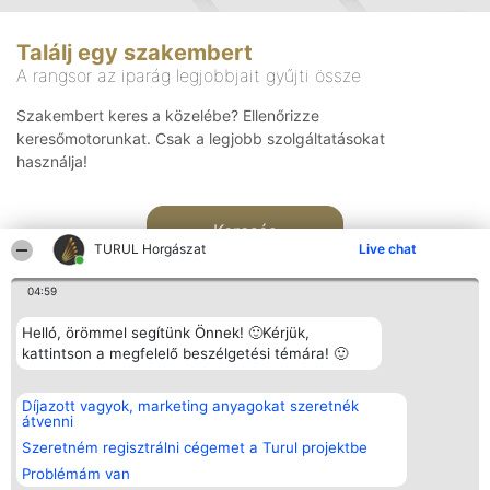
Találj egy szakembert
A rangsor az iparág legjobbjait gyűjti össze
Szakembert keres a közelébe? Ellenőrizze
keresőmotorunkat. Csak a legjobb szolgáltatásokat
használja!
Keresés
TURUL Horgászat
Live chat
04:59
Helló, örömmel segítünk Önnek! 🙂Kérjük,
kattintson a megfelelő beszélgetési témára! 🙂
Rangsorszervező
Népszavazás
Elérhetőség
Díjazott vagyok, marketing anyagokat szeretnék
SC Beautiful Company S.R.L.
Nyertesek
Elérhetőség
átvenni
Bulevardul Aleea Timișul De
Az összes
Sus Nr. 2, Bl. A30, Sc. A, Et.
díjazottak
Szeretném regisztrálni cégemet a Turul projektbe
4, Ap. 13
listája
Problémám van
Bukarest 53-238
Szabályok
Adószám 36737675
Státusz