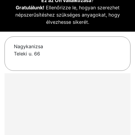
Ez az Ön vállalkozása
?
Gratulálunk!
Ellenőrizze le, hogyan szerezhet
népszerűsítéshez szükséges anyagokat, hogy
élvezhesse sikerét.
Nagykanizsa
Teleki u. 66