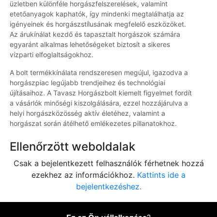
üzletben különféle horgászfelszerelések, valamint
etetőanyagok kaphatók, így mindenki megtalálhatja az
igényeinek és horgászstílusának megfelelő eszközöket.
Az árukínálat kezdő és tapasztalt horgászok számára
egyaránt alkalmas lehetőségeket biztosít a sikeres
vízparti elfoglaltságokhoz.
A bolt termékkínálata rendszeresen megújul, igazodva a
horgászpiac legújabb trendjeihez és technológiai
újításaihoz. A Tavasz Horgászbolt kiemelt figyelmet fordít
a vásárlók minőségi kiszolgálására, ezzel hozzájárulva a
helyi horgászközösség aktív életéhez, valamint a
horgászat során átélhető emlékezetes pillanatokhoz.
Ellenőrzött weboldalak
Csak a bejelentkezett felhasználók férhetnek hozzá
ezekhez az információkhoz.
Kattints ide a
bejelentkezéshez.