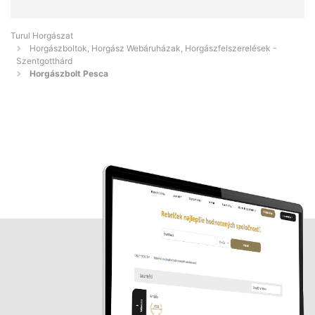
Turul Horgászat
Horgászboltok, Horgász Webáruházak, Horgászfelszerelések -
Szentgotthárd
Horgászbolt Pesca