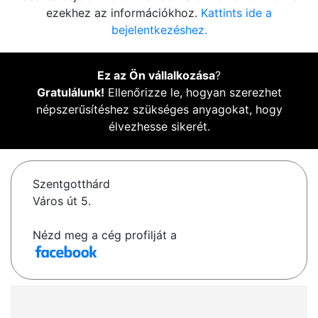
ezekhez az információkhoz.
Kattints ide a
bejelentkezéshez.
Ez az Ön vállalkozása
?
Gratulálunk!
Ellenőrizze le, hogyan szerezhet
népszerűsítéshez szükséges anyagokat, hogy
élvezhesse sikerét.
Szentgotthárd
Város út 5.
Nézd meg a cég profilját a