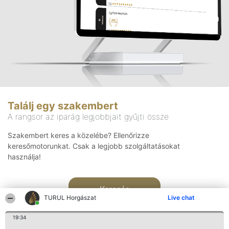
Találj egy szakembert
A rangsor az iparág legjobbjait gyűjti össze
Szakembert keres a közelébe? Ellenőrizze
keresőmotorunkat. Csak a legjobb szolgáltatásokat
használja!
Keresés
TURUL Horgászat
Live chat
19:34