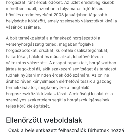
horgászat iránt érdeklődőket. Az üzlet eredetileg kisebb
méretben indult, azonban a folyamatos fejlődés és
bővülés eredményeként 2008 januárjában tágasabb
helyiségbe költözött, amely szélesebb választékot kínál a
vásárlók számára.
A bolt termékpalettája a fenekező horgászattól a
versenyhorgászatig terjed, magában foglalva
horgászbotokat, orsókat, különféle csalikategóriákat,
haltartókat, hálókat és műcsalikat, lehetővé téve a
változatos választást. A csapat tapasztalt, horgászatban
jártas tagokból áll, akik szakszerű segítséget és tanácsot
tudnak nyújtani minden érdeklődő számára. Az online
áruház révén kényelmesen elérhetővé teszik a gazdag
termékkínálatot, megkönnyítve a megfelelő
horgászeszközök kiválasztását. A minőségi kínálat és a
személyes szakértelem segíti a horgászok igényeinek
teljes körű kielégítését.
Ellenőrzött weboldalak
Csak a bejelentkezett felhasználók férhetnek hozzá