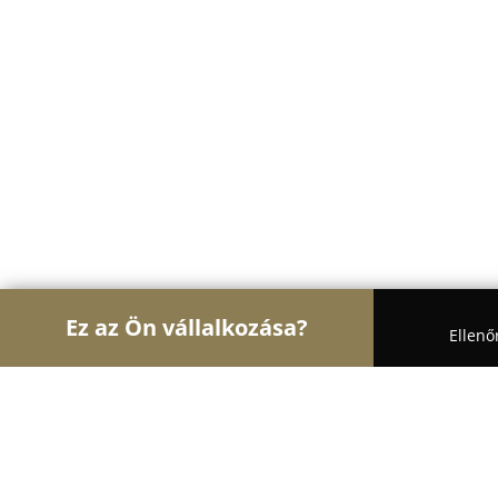
Ez az Ön vállalkozása?
Ellenő
Turul Horgászat
Horgászboltok, Horgász Webáru