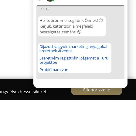
16:15
Helló, örömmel segítünk Önnek! 🙂
Kérjük, kattintson a megfelelő
beszélgetési témára! 🙂
Díjazott vagyok, marketing anyagokat
szeretnék átvenni
Szeretném regisztrálni cégemet a Turul
projektbe
Problémám van
Ellenőrizze le
ogy élvezhesse sikerét.