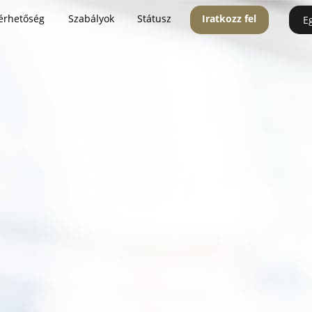
érhetőség
Szabályok
Státusz
Iratkozz fel
E