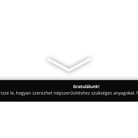
Gratulálunk!
rizze le, hogyan szerezhet népszerűsítéshez szükséges anyagokat, h
házak, Horgászfelszerelések - Hatvan
Totalcarp60 Horgászbolt