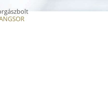
orgászbolt
RANGSOR