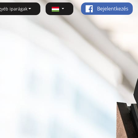
Bejelentkezés
gyéb iparágak