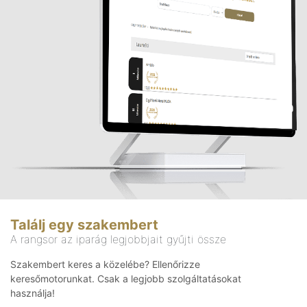
Találj egy szakembert
A rangsor az iparág legjobbjait gyűjti össze
Szakembert keres a közelébe? Ellenőrizze
keresőmotorunkat. Csak a legjobb szolgáltatásokat
használja!