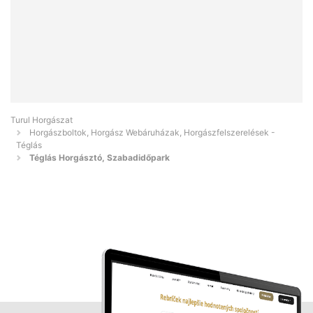
Turul Horgászat
Horgászboltok, Horgász Webáruházak, Horgászfelszerelések -
Téglás
Téglás Horgásztó, Szabadidőpark