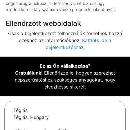
céges programokhoz is ideális helyszínt biztosít, így
minden korosztály számára vonzó programkínálatot nyújt.
Ellenőrzött weboldalak
Csak a bejelentkezett felhasználók férhetnek hozzá
ezekhez az információkhoz.
Kattints ide a
bejelentkezéshez.
Ez az Ön vállalkozása
?
Gratulálunk!
Ellenőrizze le, hogyan szerezhet
népszerűsítéshez szükséges anyagokat, hogy
élvezhesse sikerét.
Téglás
Téglás, Hungary