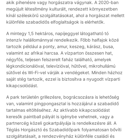
akik pihenésre vagy horgászatra vágynak. A 2020-ban
megújult létesítmény kulturált, rendezett környezetben
kínál széleskörű szolgáltatásokat, ahol a horgászat mellett
különféle szabadidős elfoglaltságok is elérhetők.
A mintegy 1,5 hektáros, napijeggyel látogatható tó
intenzív halállománnyal rendelkezik. Főbb halfajok közé
tartozik például a ponty, amur, keszeg, kárász, busa,
valamint az afrikai harcsa. A vízparton összesen hat,
négyfős, teljesen felszerelt faház található, amelyek
légkondicionálóval, televízióval, hűtővel, mikrohullámú
sütővel és Wi-Fi-vel várják a vendégeket. Minden házhoz
saját stég tartozik, ezzel is biztosítva a nyugodt vízparti
kikapcsolódást.
A park területén grillezésre, bográcsozásra is lehetőség
van, valamint pingpongasztal is hozzájárul a szabadidő
tartalmas eltöltéséhez. Az aktívabb kikapcsolódást
keresők paintball pályát is igénybe vehetnek, vagy a
partnercég közeli gokartpályája is rendelkezésre áll. A
Téglás Horgásztó és Szabadidőpark folyamatosan bővíti
szolgáltatásait, a rendezvényház különféle családi és