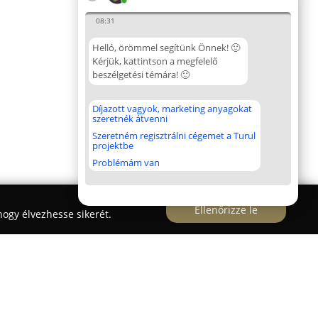
08:31
Helló, örömmel segítünk Önnek! 🙂
Kérjük, kattintson a megfelelő
beszélgetési témára! 🙂
Díjazott vagyok, marketing anyagokat
szeretnék átvenni
Szeretném regisztrálni cégemet a Turul
projektbe
Problémám van
Ellenőrizze le
ogy élvezhesse sikerét.
yón