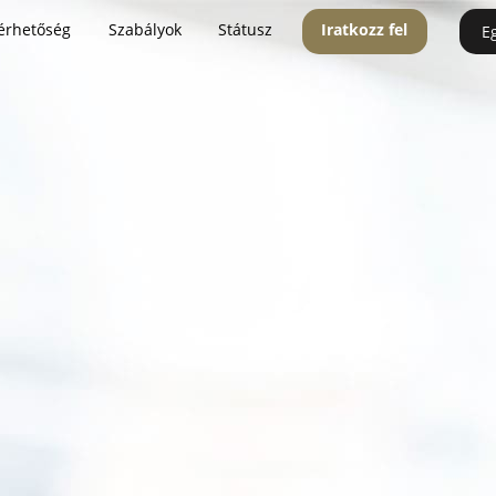
érhetőség
Szabályok
Státusz
Iratkozz fel
E