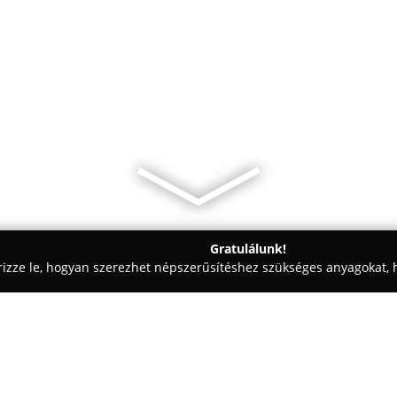
Gratulálunk!
rizze le, hogyan szerezhet népszerűsítéshez szükséges anyagokat, h
házak, Horgászfelszerelések - Mezőkövesd
Horgászat a Pó fol