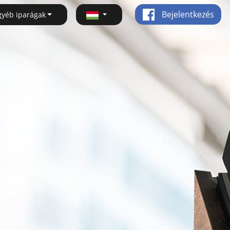
Bejelentkezés
gyéb iparágak