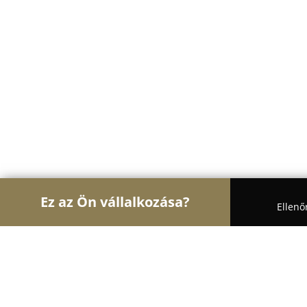
Ez az Ön vállalkozása?
Ellenő
Turul Horgászat
Horgászboltok, Horgász Webáru