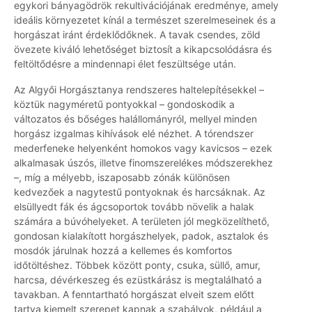
egykori bányagödrök rekultivációjának eredménye, amely
ideális környezetet kínál a természet szerelmeseinek és a
horgászat iránt érdeklődőknek. A tavak csendes, zöld
övezete kiváló lehetőséget biztosít a kikapcsolódásra és
feltöltődésre a mindennapi élet feszültsége után.
Az Algyői Horgásztanya rendszeres haltelepítésekkel –
köztük nagyméretű pontyokkal – gondoskodik a
változatos és bőséges halállományról, mellyel minden
horgász izgalmas kihívások elé nézhet. A tórendszer
mederfeneke helyenként homokos vagy kavicsos – ezek
alkalmasak úszós, illetve finomszerelékes módszerekhez
–, míg a mélyebb, iszaposabb zónák különösen
kedvezőek a nagytestű pontyoknak és harcsáknak. Az
elsüllyedt fák és ágcsoportok tovább növelik a halak
számára a búvóhelyeket. A területen jól megközelíthető,
gondosan kialakított horgászhelyek, padok, asztalok és
mosdók járulnak hozzá a kellemes és komfortos
időtöltéshez. Többek között ponty, csuka, süllő, amur,
harcsa, dévérkeszeg és ezüstkárász is megtalálható a
tavakban. A fenntartható horgászat elveit szem előtt
tartva kiemelt szerepet kapnak a szabályok, például a