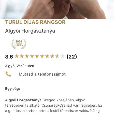
TURUL DÍJAS RANGSOR
Algyői Horgásztanya
8.6
(22)
Algyő, Vasút utca
Mutasd a telefonszámot
Egy cég:
Algyői Horgásztanya
Szeged közelében, Algyő
térségében található, Csongrád-Csanád vármegyében. Ez
a gondosan karbantartott, festői tórendszer valószínűleg