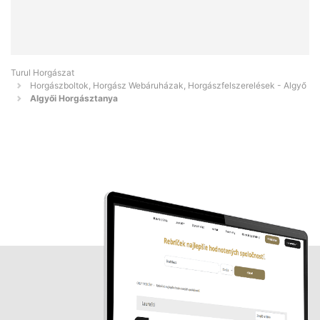
Turul Horgászat
Horgászboltok, Horgász Webáruházak, Horgászfelszerelések - Algyő
Algyői Horgásztanya