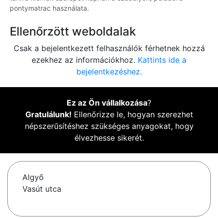
pontymatrac használata.
Ellenőrzött weboldalak
Csak a bejelentkezett felhasználók férhetnek hozzá
ezekhez az információkhoz.
Kattints ide a
bejelentkezéshez.
Ez az Ön vállalkozása
?
Gratulálunk!
Ellenőrizze le, hogyan szerezhet
népszerűsítéshez szükséges anyagokat, hogy
élvezhesse sikerét.
Algyő
Vasút utca