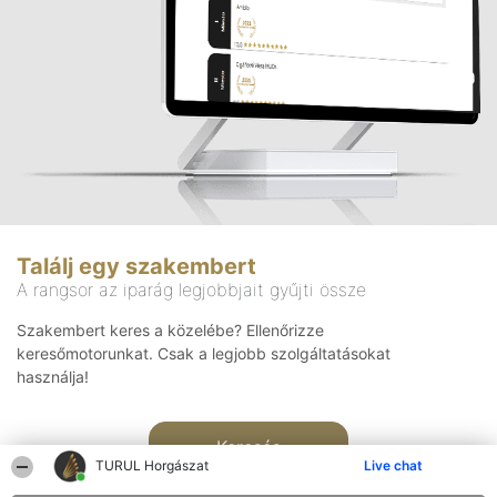
Találj egy szakembert
A rangsor az iparág legjobbjait gyűjti össze
Szakembert keres a közelébe? Ellenőrizze
keresőmotorunkat. Csak a legjobb szolgáltatásokat
használja!
Keresés
TURUL Horgászat
Live chat