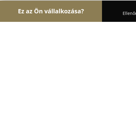
Ez az Ön vállalkozása?
Ellenő
Turul Horgászat
Horgászboltok, Horgász Webáru
ApexSpin Reel Lab
8.7
(10)
Fülöpháza, Rákóczi utca 25.
Mutasd a telefonszámot