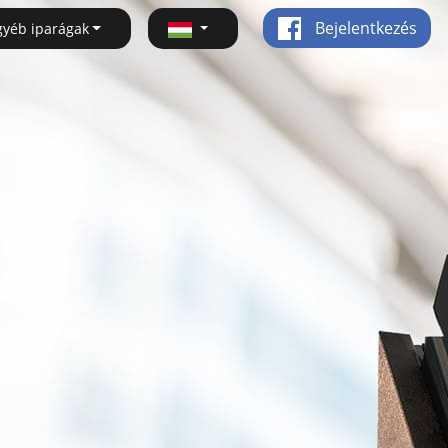
Bejelentkezés
gyéb iparágak