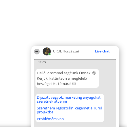
TURUL Horgászat
Live chat
12:05
Helló, örömmel segítünk Önnek! 🙂
Kérjük, kattintson a megfelelő
beszélgetési témára! 🙂
Díjazott vagyok, marketing anyagokat
szeretnék átvenni
Szeretném regisztrálni cégemet a Turul
projektbe
Problémám van