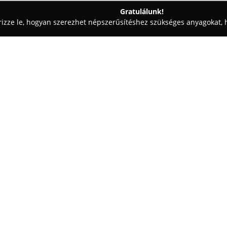
Gratulálunk!
rizze le, hogyan szerezhet népszerűsítéshez szükséges anyagokat, h
házak, Horgászfelszerelések - Bács-Kiskun
ApexSpin Reel Lab
Egy cég:
Az
ApexSpin Reel Lab
Fülöpházá
professzionális horgászorsók, 
vállalat fő célkitűzése az opt
biztosítása prémium szintű szo
nagy hangsúlyt helyeznek, javí
gyári alkatrészeket, gyári csap
kenőanyagokat alkalmaznak. Ezál
után is megőrzik eredeti teljes
Szakmai tudásukat erősíti, hog