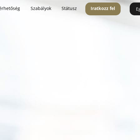
érhetőség
Szabályok
Státusz
Iratkozz fel
E