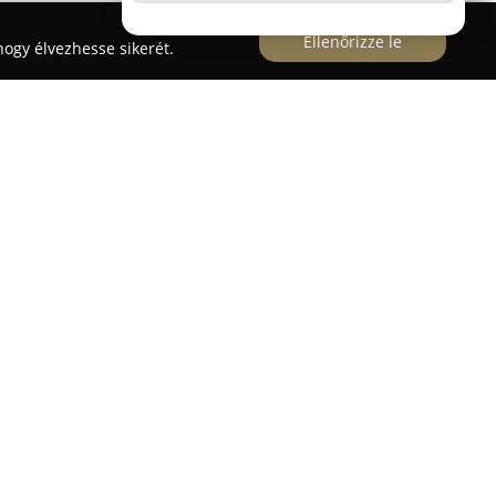
Ellenőrizze le
ogy élvezhesse sikerét.
n, a Rákóczi utca 25. szám alatt található, és
valamint botok karbantartására szakosodott. A
imális működés és a hosszú távú minőség
lgáltatásokkal. Munkájuk során minden részletre
táskor és finomhangoláskor kizárólag eredeti,
ágyakat és a gyártó által meghatározott
tal az általuk szervizelt orsók visszakerülésük
ítményüket és kiváló állapotukat.
y különféle többszintű szervizcsomagokat