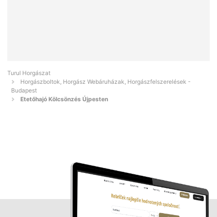
Turul Horgászat
Horgászboltok, Horgász Webáruházak, Horgászfelszerelések -
Budapest
Etetőhajó Kölcsönzés Újpesten