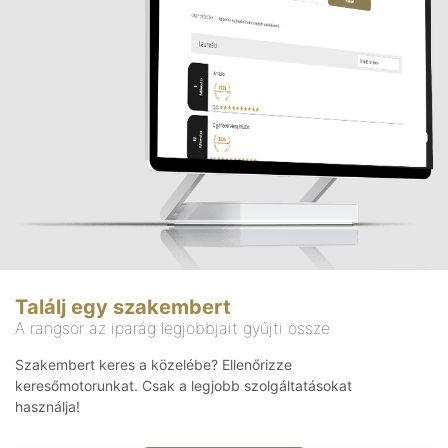
Találj egy szakembert
A rangsor az iparág legjobbjait gyűjti össze
Szakembert keres a közelébe? Ellenőrizze
keresőmotorunkat. Csak a legjobb szolgáltatásokat
használja!