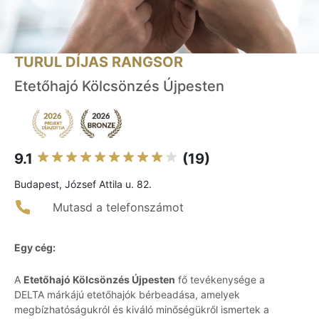
TURUL DÍJAS RANGSOR
Etetőhajó Kölcsönzés Újpesten
9.1
(19)
Budapest, József Attila u. 82.
Mutasd a telefonszámot
Egy cég:
A
Etetőhajó Kölcsönzés Újpesten
fő tevékenysége a
DELTA márkájú etetőhajók bérbeadása, amelyek
megbízhatóságukról és kiváló minőségükről ismertek a