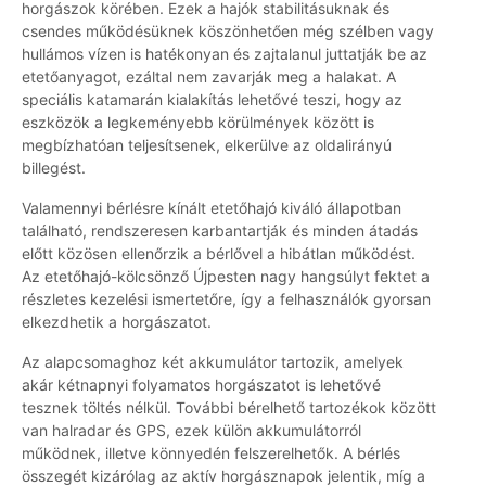
horgászok körében. Ezek a hajók stabilitásuknak és
csendes működésüknek köszönhetően még szélben vagy
hullámos vízen is hatékonyan és zajtalanul juttatják be az
etetőanyagot, ezáltal nem zavarják meg a halakat. A
speciális katamarán kialakítás lehetővé teszi, hogy az
eszközök a legkeményebb körülmények között is
megbízhatóan teljesítsenek, elkerülve az oldalirányú
billegést.
Valamennyi bérlésre kínált etetőhajó kiváló állapotban
található, rendszeresen karbantartják és minden átadás
előtt közösen ellenőrzik a bérlővel a hibátlan működést.
Az etetőhajó-kölcsönző Újpesten nagy hangsúlyt fektet a
részletes kezelési ismertetőre, így a felhasználók gyorsan
elkezdhetik a horgászatot.
Az alapcsomaghoz két akkumulátor tartozik, amelyek
akár kétnapnyi folyamatos horgászatot is lehetővé
tesznek töltés nélkül. További bérelhető tartozékok között
van halradar és GPS, ezek külön akkumulátorról
működnek, illetve könnyedén felszerelhetők. A bérlés
összegét kizárólag az aktív horgásznapok jelentik, míg a