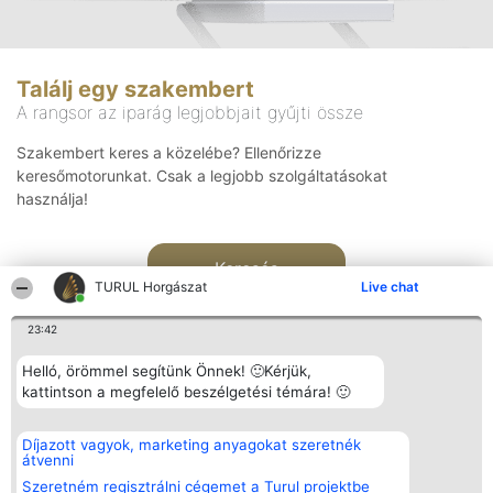
Találj egy szakembert
A rangsor az iparág legjobbjait gyűjti össze
Szakembert keres a közelébe? Ellenőrizze
keresőmotorunkat. Csak a legjobb szolgáltatásokat
használja!
Keresés
TURUL Horgászat
Live chat
23:42
Helló, örömmel segítünk Önnek! 🙂Kérjük,
kattintson a megfelelő beszélgetési témára! 🙂
Rangsorszervező
Népszavazás
Elérhetőség
Díjazott vagyok, marketing anyagokat szeretnék
SC Beautiful Company S.R.L.
Nyertesek
Elérhetőség
átvenni
Bulevardul Aleea Timișul De
Az összes
Sus Nr. 2, Bl. A30, Sc. A, Et.
díjazottak
Szeretném regisztrálni cégemet a Turul projektbe