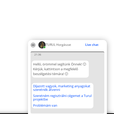
TURUL Horgászat
Live chat
21:36
Helló, örömmel segítünk Önnek! 🙂
Kérjük, kattintson a megfelelő
beszélgetési témára! 🙂
Díjazott vagyok, marketing anyagokat
szeretnék átvenni
Szeretném regisztrálni cégemet a Turul
projektbe
Problémám van