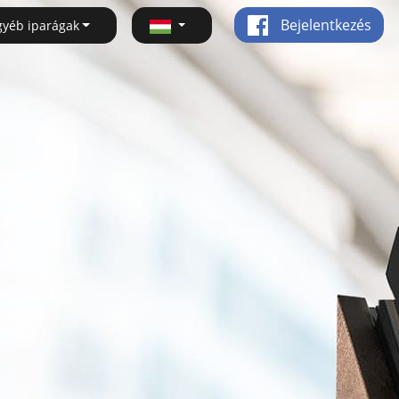
Bejelentkezés
gyéb iparágak