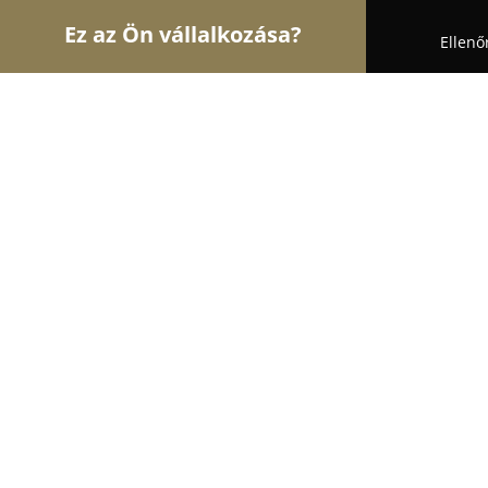
Ez az Ön vállalkozása?
Ellenő
Turul Horgászat
Horgászboltok, Horgász Webáruh
Fritz-tavak
8.8
(15)
Ceglédbercel, A 40-es úton (Pesti út) haladva Ceg
határában jobbra kell letérni.
Mutasd a telefonszámot