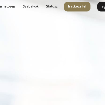
érhetőség
Szabályok
Státusz
Iratkozz fel
E