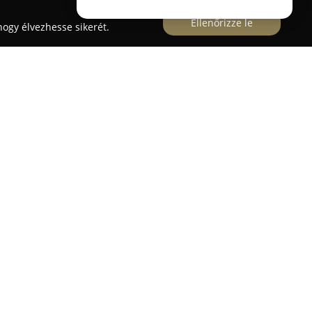
Ellenőrizze le
ogy élvezhesse sikerét.
fekvő
Fritz-tavak
valódi paradicsomnak számít a
ővárosból könnyedén elérhető, mindemellett
való elszakadásra. A Gerje patak mellett
exum 1998 óta működik, s a Duna-Ipoly Nemzeti
mészetközeli élményt biztosít.
található, amelyek változatos horgászélményeket
r vízfelület, három méteres átlagmélységgel,
zdag halállomány számára. Jellegzetessége, hogy a
y rendszeresen kifoghatóak nagyobb pontyok,