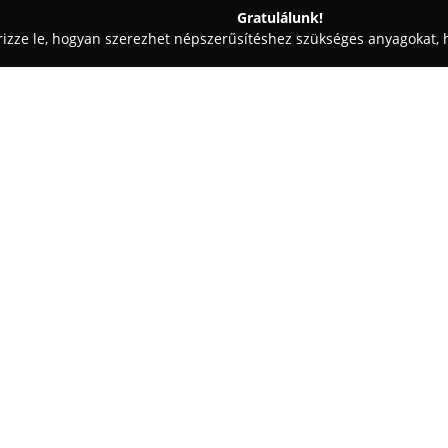
Gratulálunk!
rizze le, hogyan szerezhet népszerűsítéshez szükséges anyagokat, h
ázak, Horgászfelszerelések - Pest
Fritz-tavak
Egy cég:
A Ceglédbercel központjában 
horgászat szerelmeseinek. A f
lehetőséget ad a városi zajtól 
elhelyezkedő horgászati kompl
Park védelmét élvezi, amely ter
léd felé Ceglédbercel
A területen több különálló tó 
nyújtanak. A mintegy 1,9 hektá
kiváló feltételeket teremt a ga
tavak kevéssé horgászottak, íg