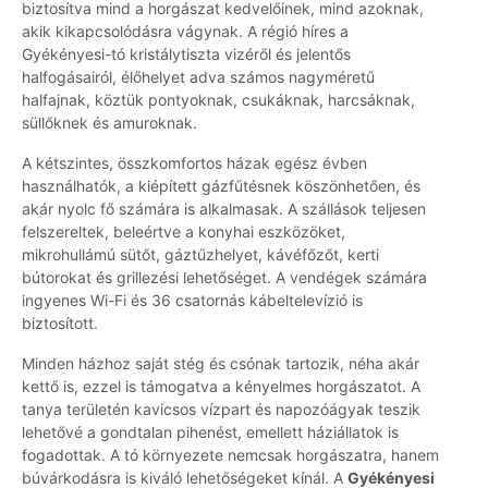
biztosítva mind a horgászat kedvelőinek, mind azoknak,
akik kikapcsolódásra vágynak. A régió híres a
Gyékényesi-tó kristálytiszta vizéről és jelentős
halfogásairól, élőhelyet adva számos nagyméretű
halfajnak, köztük pontyoknak, csukáknak, harcsáknak,
süllőknek és amuroknak.
A kétszintes, összkomfortos házak egész évben
használhatók, a kiépített gázfűtésnek köszönhetően, és
akár nyolc fő számára is alkalmasak. A szállások teljesen
felszereltek, beleértve a konyhai eszközöket,
mikrohullámú sütőt, gáztűzhelyet, kávéfőzőt, kerti
bútorokat és grillezési lehetőséget. A vendégek számára
ingyenes Wi-Fi és 36 csatornás kábeltelevízió is
biztosított.
Minden házhoz saját stég és csónak tartozik, néha akár
kettő is, ezzel is támogatva a kényelmes horgászatot. A
tanya területén kavicsos vízpart és napozóágyak teszik
lehetővé a gondtalan pihenést, emellett háziállatok is
fogadottak. A tó környezete nemcsak horgászatra, hanem
búvárkodásra is kiváló lehetőségeket kínál. A
Gyékényesi