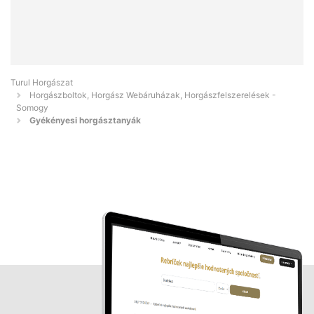
Turul Horgászat
Horgászboltok, Horgász Webáruházak, Horgászfelszerelések -
Somogy
Gyékényesi horgásztanyák