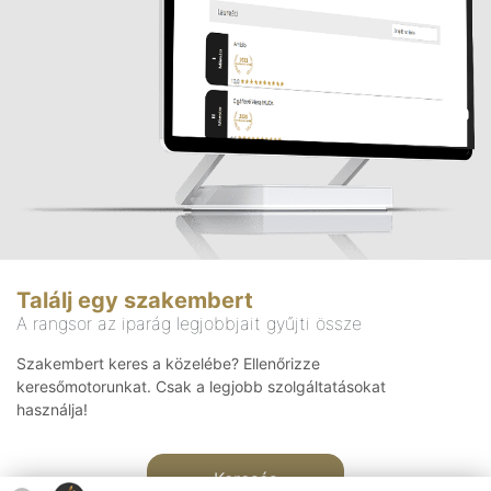
Találj egy szakembert
A rangsor az iparág legjobbjait gyűjti össze
Szakembert keres a közelébe? Ellenőrizze
keresőmotorunkat. Csak a legjobb szolgáltatásokat
használja!
Keresés