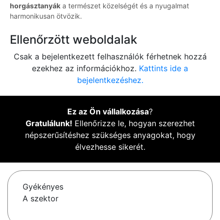
horgásztanyák
a természet közelségét és a nyugalmat
harmonikusan ötvözik.
Ellenőrzött weboldalak
Csak a bejelentkezett felhasználók férhetnek hozzá
ezekhez az információkhoz.
Kattints ide a
bejelentkezéshez.
Ez az Ön vállalkozása
?
Gratulálunk!
Ellenőrizze le, hogyan szerezhet
népszerűsítéshez szükséges anyagokat, hogy
élvezhesse sikerét.
Gyékényes
A szektor