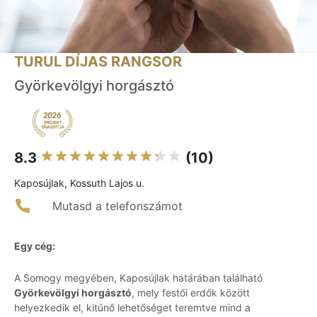
TURUL DÍJAS RANGSOR
Györkevölgyi horgásztó
8.3
(10)
Kaposújlak, Kossuth Lajos u.
Mutasd a telefonszámot
Egy cég:
A Somogy megyében, Kaposújlak határában található
Györkevölgyi horgásztó
, mely festői erdők között
helyezkedik el, kitűnő lehetőséget teremtve mind a