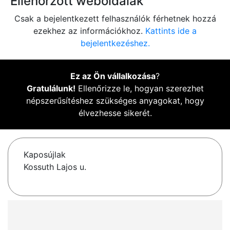
Ellenőrzött weboldalak
Csak a bejelentkezett felhasználók férhetnek hozzá
ezekhez az információkhoz.
Kattints ide a
bejelentkezéshez.
Ez az Ön vállalkozása
?
Gratulálunk!
Ellenőrizze le, hogyan szerezhet
népszerűsítéshez szükséges anyagokat, hogy
élvezhesse sikerét.
Kaposújlak
Kossuth Lajos u.