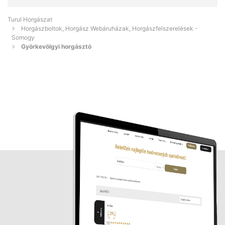
Turul Horgászat
Horgászboltok, Horgász Webáruházak, Horgászfelszerelések -
Somogy
Györkevölgyi horgásztó