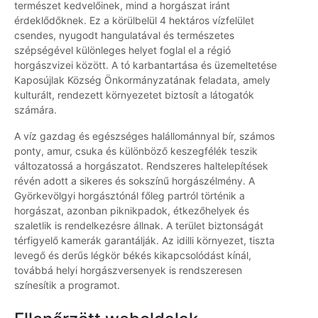
természet kedvelőinek, mind a horgászat iránt
érdeklődőknek. Ez a körülbelül 4 hektáros vízfelület
csendes, nyugodt hangulatával és természetes
szépségével különleges helyet foglal el a régió
horgászvizei között. A tó karbantartása és üzemeltetése
Kaposújlak Község Önkormányzatának feladata, amely
kulturált, rendezett környezetet biztosít a látogatók
számára.
A víz gazdag és egészséges halállománnyal bír, számos
ponty, amur, csuka és különböző keszegfélék teszik
változatossá a horgászatot. Rendszeres haltelepítések
révén adott a sikeres és sokszínű horgászélmény. A
Györkevölgyi horgásztónál főleg partról történik a
horgászat, azonban piknikpadok, étkezőhelyek és
szaletlik is rendelkezésre állnak. A terület biztonságát
térfigyelő kamerák garantálják. Az idilli környezet, tiszta
levegő és derűs légkör békés kikapcsolódást kínál,
továbbá helyi horgászversenyek is rendszeresen
színesítik a programot.