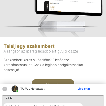
Találj egy szakembert
A rangsor az iparág legjobbjait gyűjti össze
Szakembert keres a közelébe? Ellenőrizze
keresőmotorunkat. Csak a legjobb szolgáltatásokat
használja!
Keresés
TURUL Horgászat
Live chat
04:42