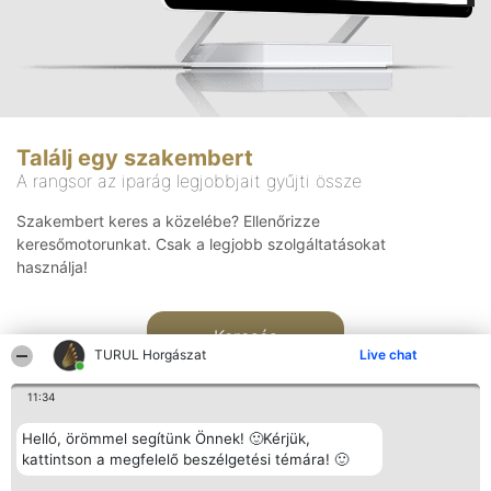
Találj egy szakembert
A rangsor az iparág legjobbjait gyűjti össze
Szakembert keres a közelébe? Ellenőrizze
keresőmotorunkat. Csak a legjobb szolgáltatásokat
használja!
Keresés
TURUL Horgászat
Live chat
11:34
Helló, örömmel segítünk Önnek! 🙂Kérjük,
kattintson a megfelelő beszélgetési témára! 🙂