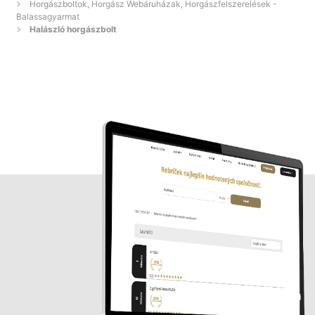
Horgászboltok, Horgász Webáruházak, Horgászfelszerelések -
Balassagyarmat
Halászló horgászbolt