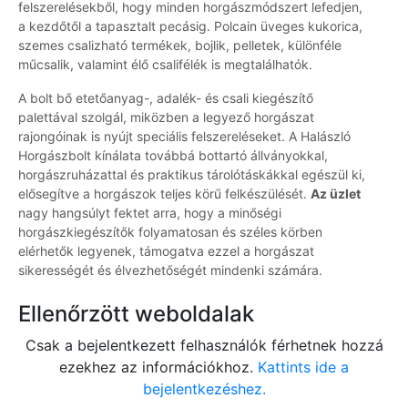
felszerelésekből, hogy minden horgászmódszert lefedjen,
a kezdőtől a tapasztalt pecásig. Polcain üveges kukorica,
szemes csalizható termékek, bojlik, pelletek, különféle
műcsalik, valamint élő csalifélék is megtalálhatók.
A bolt bő etetőanyag-, adalék- és csali kiegészítő
palettával szolgál, miközben a legyező horgászat
rajongóinak is nyújt speciális felszereléseket. A Halászló
Horgászbolt kínálata továbbá bottartó állványokkal,
horgászruházattal és praktikus tárolótáskákkal egészül ki,
elősegítve a horgászok teljes körű felkészülését.
Az üzlet
nagy hangsúlyt fektet arra, hogy a minőségi
horgászkiegészítők folyamatosan és széles körben
elérhetők legyenek, támogatva ezzel a horgászat
sikerességét és élvezhetőségét mindenki számára.
Ellenőrzött weboldalak
Csak a bejelentkezett felhasználók férhetnek hozzá
ezekhez az információkhoz.
Kattints ide a
bejelentkezéshez.