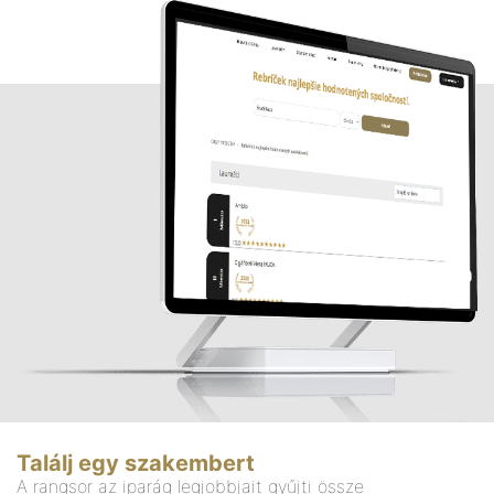
Találj egy szakembert
A rangsor az iparág legjobbjait gyűjti össze