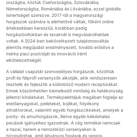
országba, köztük Csehországba, Szlovákiába,
Németországba, Romániába és Litvániába, ezzel globális
ismertséget szerezve. 2017-től a magyarországi
horgászok számára is elérhetővé váltak, főként online
értékesítésen keresztül, korábban pedig
horgászboltokban és tavaknál is megvásárolhatóak
voltak. A 2024-ben bekövetkezett tulajdonosváltás
jelentős megújulást eredményezett, tovább erősítve a
márka piaci pozícióját és innováció iránti
elkötelezettségét.
A vállalat csapatát szenvedélyes horgászok, közöttük
profi és félprofi versenyzők alkotják, akik rendszeresen
tesztelik és fejlesztik a különböző modern receptúrákat.
Ennek köszönhetően kiemelkedő minőség és hatékonyság
jellemzi kínálatukat. Termékpalettájuk magában foglalja az
etetőanyagokat, pelleteket, bojlikat, folyékony
attraktorokat, valamint egyéb horgászcikkeket, amelyek a
ponty- és amurhorgászok, illetve egyéb békéshalas
pecások igényeihez igazodnak. A cég termékei nemcsak
a hazai, hanem a nemzetközi versenyeken is
bizonyítottak, amit látványos fogások és rangos