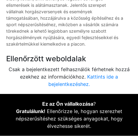
elismerések is alátámasztanak. Jelentős szerepet
vállalnak horgászversenyek és események
támogatásában, hozzájárulva a közösség építéséhez és a
sport népszerűsítéséhez, miközben a vásárlók számára
törekednek a lehető legjobban személyre szabott
horgászélmények nyújtására, egyedi fejlesztéseikkel és
szakértelmükkel kiemelkedve a piacon.
Ellenőrzött weboldalak
Csak a bejelentkezett felhasználók férhetnek hozzá
ezekhez az információkhoz.
Kattints ide a
bejelentkezéshez.
Ez az Ön vállalkozása
?
Gratulálunk!
Ellenőrizze le, hogyan szerezhet
népszerűsítéshez szükséges anyagokat, hogy
élvezhesse sikerét.