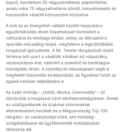
kapuit, kezdetben 20 négyzetméteres alapterülettel,
amely mára 75 négyzetméterre bővült, kényelmesebb és
korszerűbb vásárlói környezetet biztosítva.
A bolt és az Energofish vállalat közötti hosszútávú
együttműködés révén folyamatosan biztosított a
változatos és minőségi kínálat, amely az élőcsalitól a
speciális műcsalikig terjed, megfelelve a legkülönfélébb
horgászati igényeknek. A Mr. Twister Horgászbolt stabil
hírnévre tett szert a vásárlók körében bő választéka,
versenyképes árai, valamint a szakértő és barátságos
kiszolgálás révén. A személyzet készségesen segíti a
megfelelő felszerelés kiválasztását, és figyelmet fordít az
egyedi kérések teljesítésére is.
Az üzlet mottója – „Hobbi, Munka, Szenvedély” – jól
tükröződik a horgászat iránti elkötelezettségükben. Ennek
az odafigyelésnek és szakmai színvonalnak
elismeréseként kerültek be a Magyarország Top 100
Horgász- és vadászboltjai közé, ami minőségi
szolgáltatásukat és ügyfélorientált működésüket
támasztja alá.