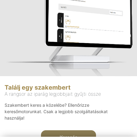
Találj egy szakembert
A rangsor az iparág legjobbjait gyűjti össze
Szakembert keres a közelébe? Ellenőrizze
keresőmotorunkat. Csak a legjobb szolgáltatásokat
használja!