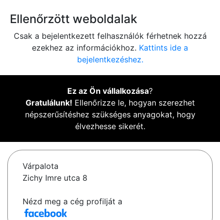
Ellenőrzött weboldalak
Csak a bejelentkezett felhasználók férhetnek hozzá
ezekhez az információkhoz.
Kattints ide a
bejelentkezéshez.
Ez az Ön vállalkozása
?
Gratulálunk!
Ellenőrizze le, hogyan szerezhet
népszerűsítéshez szükséges anyagokat, hogy
élvezhesse sikerét.
Várpalota
Zichy Imre utca 8
Nézd meg a cég profilját a