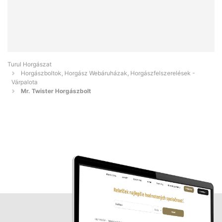
Turul Horgászat
Horgászboltok, Horgász Webáruházak, Horgászfelszerelések -
Várpalota
Mr. Twister Horgászbolt