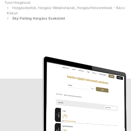
Turul Horgászat
Horgászboltok, Horgász Webáruházak, Horgászfelszerelések - Bács-
Kiskun
Sky Fishing Horgász Szaküzlet