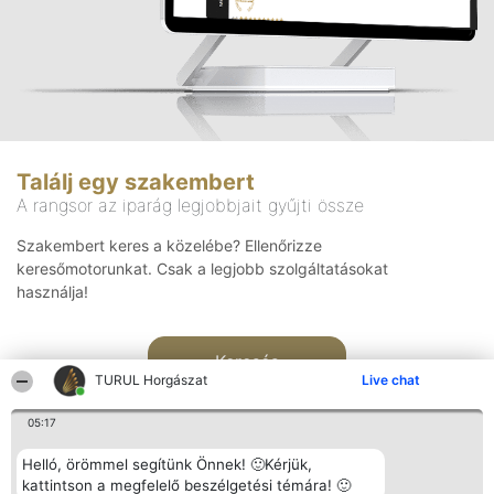
Találj egy szakembert
A rangsor az iparág legjobbjait gyűjti össze
Szakembert keres a közelébe? Ellenőrizze
keresőmotorunkat. Csak a legjobb szolgáltatásokat
használja!
Keresés
TURUL Horgászat
Live chat
05:17
Helló, örömmel segítünk Önnek! 🙂Kérjük,
kattintson a megfelelő beszélgetési témára! 🙂