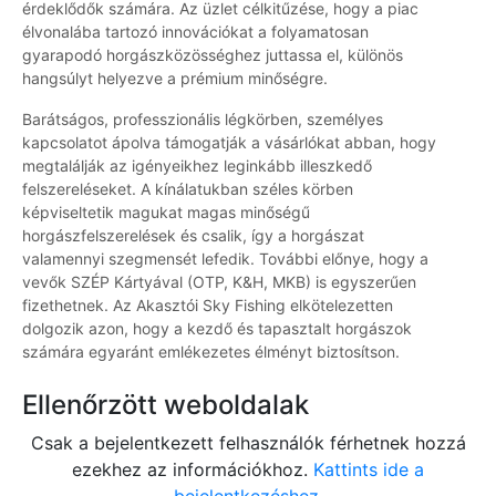
érdeklődők számára. Az üzlet célkitűzése, hogy a piac
élvonalába tartozó innovációkat a folyamatosan
gyarapodó horgászközösséghez juttassa el, különös
hangsúlyt helyezve a prémium minőségre.
Barátságos, professzionális légkörben, személyes
kapcsolatot ápolva támogatják a vásárlókat abban, hogy
megtalálják az igényeikhez leginkább illeszkedő
felszereléseket. A kínálatukban széles körben
képviseltetik magukat magas minőségű
horgászfelszerelések és csalik, így a horgászat
valamennyi szegmensét lefedik. További előnye, hogy a
vevők SZÉP Kártyával (OTP, K&H, MKB) is egyszerűen
fizethetnek. Az Akasztói Sky Fishing elkötelezetten
dolgozik azon, hogy a kezdő és tapasztalt horgászok
számára egyaránt emlékezetes élményt biztosítson.
Ellenőrzött weboldalak
Csak a bejelentkezett felhasználók férhetnek hozzá
ezekhez az információkhoz.
Kattints ide a