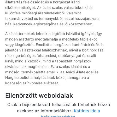
állattartás felelősségét és a horgászat iránti
elkötelezettséget. Az üzlet széles választékot kínál
különféle minőségi állateledelekből, valamint
takarmányokból és terményekből, ezzel hozzájárulva a
házi kedvencek egészségéhez és jó közérzetéhez.
A kínált termékek lefedik a legtöbb háziállat igényeit, így
minden állattartó megtalálhatja a megfelelő táplálékot
vagy kiegészítőt. Emellett a horgászat iránt érdeklődők is
jelentős választékkal találkozhatnak, mivel a bolt horgász
részlege bőséges felszerelést, etetőanyagot és csalit
kínál, mind a kezdők, mind a tapasztalt horgászok
elvárásainak megfelelően. Ez a széles kínálat és a
minőségi termékpaletta emeli ki az Anikó Állateledel és
Horgászboltot a helyi üzletek közül, támogatva a
közösség színvonalas ellátását.
Ellenőrzött weboldalak
Csak a bejelentkezett felhasználók férhetnek hozzá
ezekhez az információkhoz.
Kattints ide a