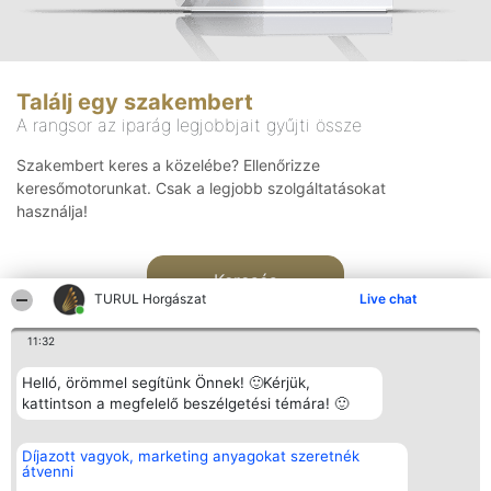
Találj egy szakembert
A rangsor az iparág legjobbjait gyűjti össze
Szakembert keres a közelébe? Ellenőrizze
keresőmotorunkat. Csak a legjobb szolgáltatásokat
használja!
Keresés
TURUL Horgászat
Live chat
11:32
Helló, örömmel segítünk Önnek! 🙂Kérjük,
kattintson a megfelelő beszélgetési témára! 🙂
Rangsorszervező
Népszavazás
Elérhetőség
Díjazott vagyok, marketing anyagokat szeretnék
SC Beautiful Company S.R.L.
Nyertesek
Elérhetőség
átvenni
Bulevardul Aleea Timișul De
Az összes
Sus Nr. 2, Bl. A30, Sc. A, Et.
díjazottak