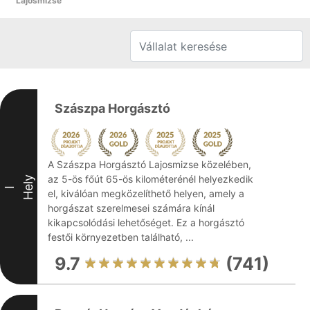
Lajosmizse
Szászpa Horgásztó
A Szászpa Horgásztó Lajosmizse közelében,
az 5-ös főút 65-ös kilométerénél helyezkedik
Hely
I
el, kiválóan megközelíthető helyen, amely a
horgászat szerelmesei számára kínál
kikapcsolódási lehetőséget. Ez a horgásztó
festői környezetben található, ...
9.7
(741)