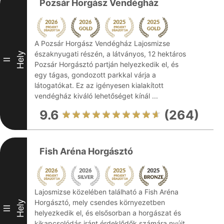
Pozsár Horgász Vendégház
A Pozsár Horgász Vendégház Lajosmizse
északnyugati részén, a látványos, 12 hektáros
Hely
II
Pozsár Horgásztó partján helyezkedik el, és
egy tágas, gondozott parkkal várja a
látogatókat. Ez az igényesen kialakított
vendégház kiváló lehetőséget kínál ...
9.6
(264)
Fish Aréna Horgásztó
Lajosmizse közelében található a Fish Aréna
Horgásztó, mely csendes környezetben
Hely
III
helyezkedik el, és elsősorban a horgászat és
kikapcsolódás iránt érdeklődők számára nyújt