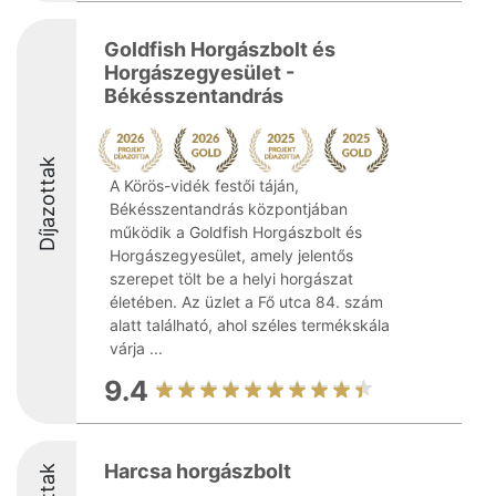
Goldfish Horgászbolt és
Horgászegyesület -
Békésszentandrás
Díjazottak
A Körös-vidék festői táján,
Békésszentandrás központjában
működik a Goldfish Horgászbolt és
Horgászegyesület, amely jelentős
szerepet tölt be a helyi horgászat
életében. Az üzlet a Fő utca 84. szám
alatt található, ahol széles termékskála
várja ...
9.4
Harcsa horgászbolt