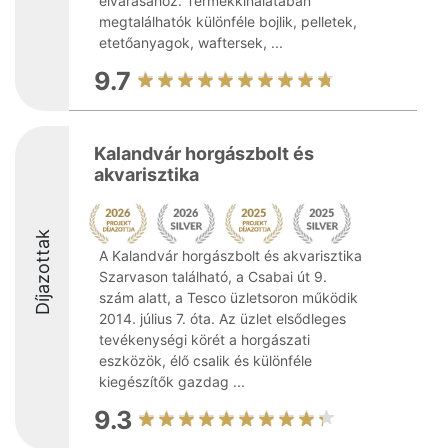
elvárásához. Termékkínálatában
megtalálhatók különféle bojlik, pelletek,
etetőanyagok, waftersek, ...
9.7
Kalandvár horgászbolt és
akvarisztika
Díjazottak
A Kalandvár horgászbolt és akvarisztika
Szarvason található, a Csabai út 9.
szám alatt, a Tesco üzletsoron működik
2014. július 7. óta. Az üzlet elsődleges
tevékenységi körét a horgászati
eszközök, élő csalik és különféle
kiegészítők gazdag ...
9.3