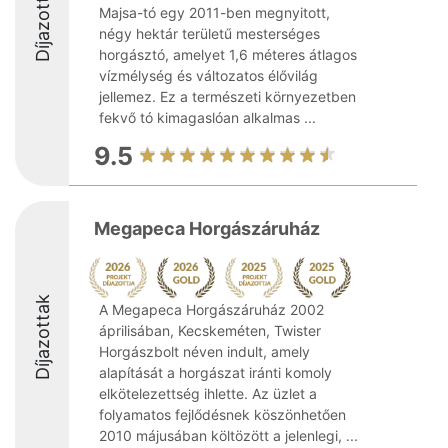
Díjazottak
Majsa-tó egy 2011-ben megnyitott,
négy hektár területű mesterséges
horgásztó, amelyet 1,6 méteres átlagos
vízmélység és változatos élővilág
jellemez. Ez a természeti környezetben
fekvő tó kimagaslóan alkalmas ...
9.5
Megapeca Horgászáruház
Díjazottak
A Megapeca Horgászáruház 2002
áprilisában, Kecskeméten, Twister
Horgászbolt néven indult, amely
alapítását a horgászat iránti komoly
elkötelezettség ihlette. Az üzlet a
folyamatos fejlődésnek köszönhetően
2010 májusában költözött a jelenlegi, ...