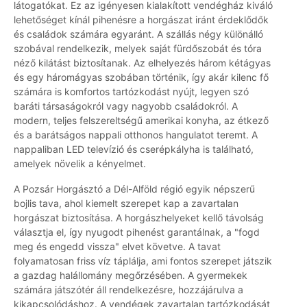
látogatókat. Ez az igényesen kialakított vendégház kiváló
lehetőséget kínál pihenésre a horgászat iránt érdeklődők
és családok számára egyaránt. A szállás négy különálló
szobával rendelkezik, melyek saját fürdőszobát és tóra
néző kilátást biztosítanak. Az elhelyezés három kétágyas
és egy háromágyas szobában történik, így akár kilenc fő
számára is komfortos tartózkodást nyújt, legyen szó
baráti társaságokról vagy nagyobb családokról. A
modern, teljes felszereltségű amerikai konyha, az étkező
és a barátságos nappali otthonos hangulatot teremt. A
nappaliban LED televízió és cserépkályha is található,
amelyek növelik a kényelmet.
A Pozsár Horgásztó a Dél-Alföld régió egyik népszerű
bojlis tava, ahol kiemelt szerepet kap a zavartalan
horgászat biztosítása. A horgászhelyeket kellő távolság
választja el, így nyugodt pihenést garantálnak, a "fogd
meg és engedd vissza" elvet követve. A tavat
folyamatosan friss víz táplálja, ami fontos szerepet játszik
a gazdag halállomány megőrzésében. A gyermekek
számára játszótér áll rendelkezésre, hozzájárulva a
kikapcsolódáshoz. A vendégek zavartalan tartózkodását