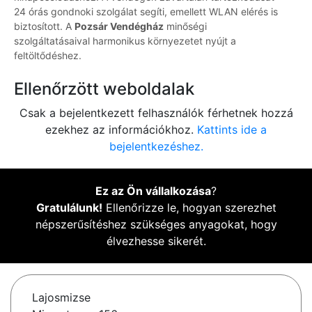
24 órás gondnoki szolgálat segíti, emellett WLAN elérés is
biztosított. A
Pozsár Vendégház
minőségi
szolgáltatásaival harmonikus környezetet nyújt a
feltöltődéshez.
Ellenőrzött weboldalak
Csak a bejelentkezett felhasználók férhetnek hozzá
ezekhez az információkhoz.
Kattints ide a
bejelentkezéshez.
Ez az Ön vállalkozása
?
Gratulálunk!
Ellenőrizze le, hogyan szerezhet
népszerűsítéshez szükséges anyagokat, hogy
élvezhesse sikerét.
Lajosmizse