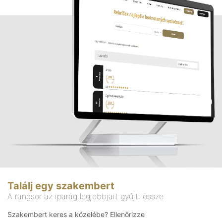
Találj egy szakembert
A rangsor az iparág legjobbjait gyűjti össze
Szakembert keres a közelébe? Ellenőrizze