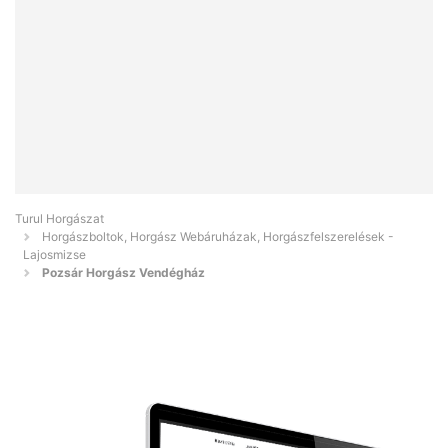
Turul Horgászat
Horgászboltok, Horgász Webáruházak, Horgászfelszerelések -
Lajosmizse
Pozsár Horgász Vendégház