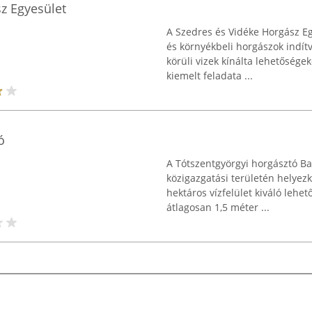
z Egyesület
A Szedres és Vidéke Horgász Eg
és környékbeli horgászok indít
körüli vizek kínálta lehetősége
kiemelt feladata ...
ó
A Tótszentgyörgyi horgásztó B
közigazgatási területén helyezke
hektáros vízfelület kiváló lehe
átlagosan 1,5 méter ...