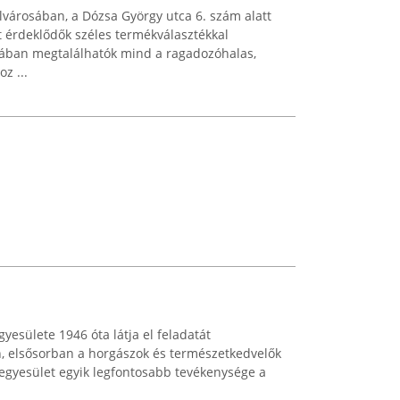
városában, a Dózsa György utca 6. szám alatt
t érdeklődők széles termékválasztékkal
atában megtalálhatók mind a ragadozóhalas,
z ...
yesülete 1946 óta látja el feladatát
n, elsősorban a horgászok és természetkedvelők
egyesület egyik legfontosabb tevékenysége a