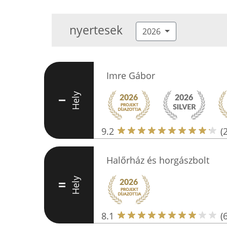
nyertesek
2026
Imre Gábor
Hely
I
9.2
(
Halőrház és horgászbolt
Hely
II
8.1
(6