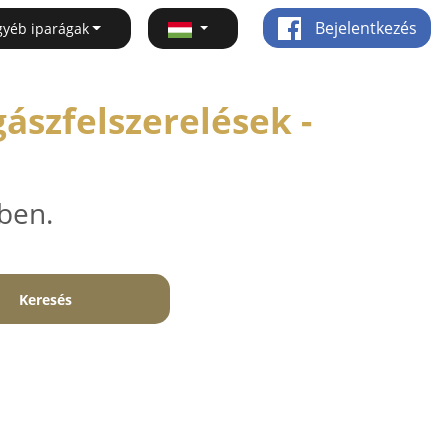
Bejelentkezés
gyéb iparágak
szfelszerelések -
ben.
Keresés