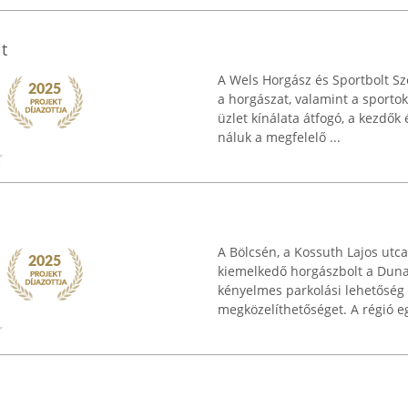
t
A Wels Horgász és Sportbolt Sz
a horgászat, valamint a sporto
üzlet kínálata átfogó, a kezdők
náluk a megfelelő ...
A Bölcsén, a Kossuth Lajos utc
kiemelkedő horgászbolt a Duna
kényelmes parkolási lehetőség i
megközelíthetőséget. A régió eg