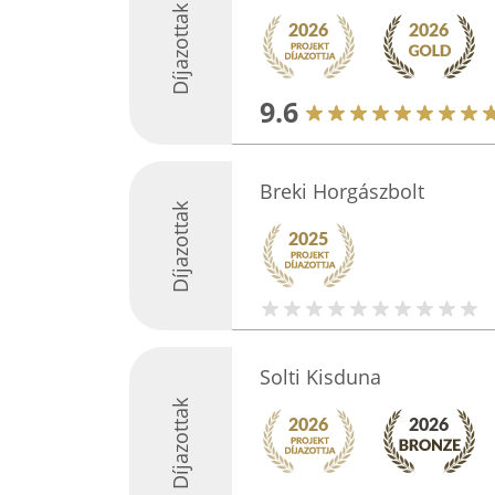
Díjazottak
9.6
Breki Horgászbolt
Díjazottak
Solti Kisduna
Díjazottak