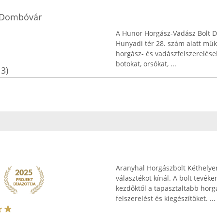
 Dombóvár
A Hunor Horgász-Vadász Bolt 
Hunyadi tér 28. szám alatt műk
horgász- és vadászfelszerelése
botokat, orsókat, ...
13)
Aranyhal Horgászbolt Kéthelye
választékot kínál. A bolt tevék
kezdőktől a tapasztaltabb horg
felszerelést és kiegészítőket. ...