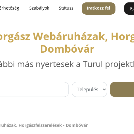
érhetőség
Szabályok
Státusz
Iratkozz fel
E
orgász Webáruházak, Horgá
Dombóvár
ábbi más nyertesek a Turul projekt
uházak, Horgászfelszerelések - Dombóvár