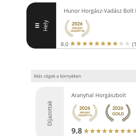
Hunor Horgász-Vadász Bolt
Hely
III
8.0
(
Más cégek a környéken
Aranyhal Horgászbolt
Díjazottak
9.8