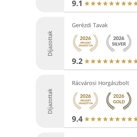
9.1
Gerézdi Tavak
Díjazottak
9.2
Rácvárosi Horgászbolt
Díjazottak
9.4