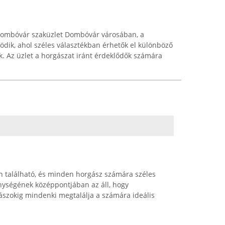
Dombóvár szaküzlet Dombóvár városában, a
ödik, ahol széles választékban érhetők el különböző
k. Az üzlet a horgászat iránt érdeklődők számára
n található, és minden horgász számára széles
enységének középpontjában az áll, hogy
ászokig mindenki megtalálja a számára ideális