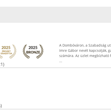
A Dombóváron, a Szabadság utc
Imre Gábor nevét kapcsolják, g
számára. Az üzlet megbízható f
...
21)
)