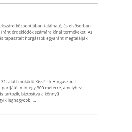
ekszárd központjában található, és elsősorban
k iránt érdeklődők számára kínál termékeket. Az
 és tapasztalt horgászok egyaránt megtalálják
a 31. alatt működő KissFish Horgászbolt
 partjától mintegy 300 méterre, amelyhez
s tartozik, biztosítva a könnyű
yik legnagyobb, ...