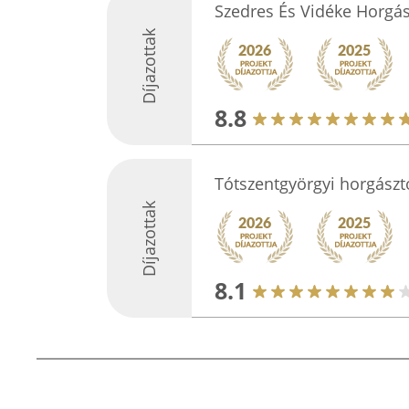
Szedres És Vidéke Horgás
Díjazottak
8.8
Tótszentgyörgyi horgászt
Díjazottak
8.1