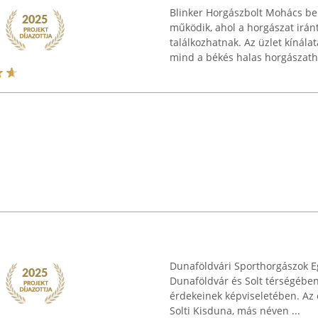
Blinker Horgászbolt Mohács bel
működik, ahol a horgászat irán
találkozhatnak. Az üzlet kínál
mind a békés halas horgászatho
Dunaföldvári Sporthorgászok Eg
Dunaföldvár és Solt térségébe
érdekeinek képviseletében. Az 
Solti Kisduna, más néven ...