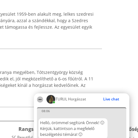
yesület 1959-ben alakult meg, lelkes szedresi
ványára, azzal a szándékkal, hogy a Szedres
ket támogassa és fejlessze. Az egyesület egyik
aranya megyében, Tótszentgyörgy község
dik el, jól megközelíthető a 6-os főútról. A 11
tőségeket kínál a horgászat kedvelőinek. Az
TURUL Horgászat
Live chat
08:06
Helló, örömmel segítünk Önnek! 🙂
Rangsorszervező
Kérjük, kattintson a megfelelő
Népszavazás
Elérhetősé
beszélgetési témára! 🙂
SC Beautiful Company S.R.L.
Nyertesek