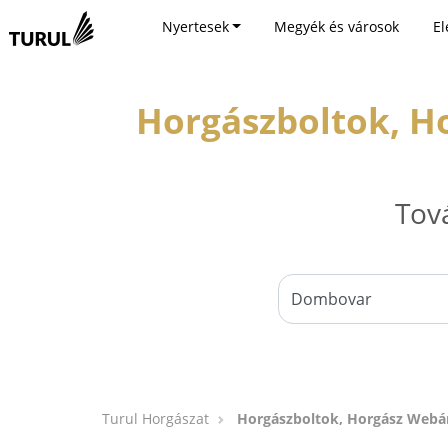
Nyertesek
Megyék és városok
El
Horgászboltok, H
Tov
Turul Horgászat
Horgászboltok, Horgász Webár