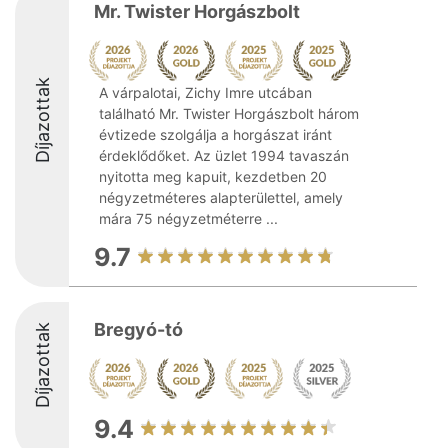
Mr. Twister Horgászbolt
Díjazottak
A várpalotai, Zichy Imre utcában
található Mr. Twister Horgászbolt három
évtizede szolgálja a horgászat iránt
érdeklődőket. Az üzlet 1994 tavaszán
nyitotta meg kapuit, kezdetben 20
négyzetméteres alapterülettel, amely
mára 75 négyzetméterre ...
9.7
Bregyó-tó
Díjazottak
9.4