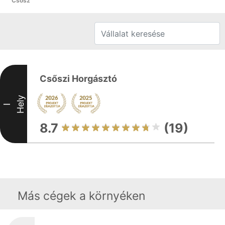
Csősz
Csőszi Horgásztó
Hely
I
8.7
(19)
Más cégek a környéken