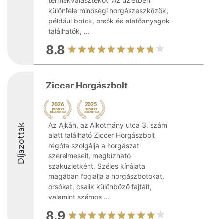
termékválasztékot. Az üzletben
különféle minőségi horgászeszközök,
például botok, orsók és etetőanyagok
találhatók, ...
8.8
Ziccer Horgászbolt
Az Ajkán, az Alkotmány utca 3. szám
Díjazottak
alatt található Ziccer Horgászbolt
régóta szolgálja a horgászat
szerelmeseit, megbízható
szaküzletként. Széles kínálata
magában foglalja a horgászbotokat,
orsókat, csalik különböző fajtáit,
valamint számos ...
8.9