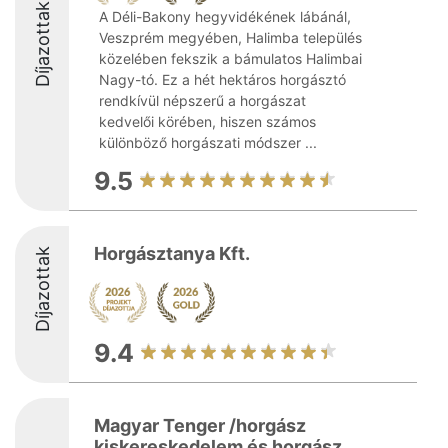
Díjazottak
A Déli-Bakony hegyvidékének lábánál,
Veszprém megyében, Halimba település
közelében fekszik a bámulatos Halimbai
Nagy-tó. Ez a hét hektáros horgásztó
rendkívül népszerű a horgászat
kedvelői körében, hiszen számos
különböző horgászati módszer ...
9.5
Horgásztanya Kft.
Díjazottak
9.4
Magyar Tenger /horgász
kiskereskedelem és horgász