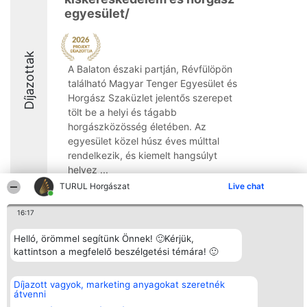
egyesület/
Díjazottak
A Balaton északi partján, Révfülöpön
található Magyar Tenger Egyesület és
Horgász Szaküzlet jelentős szerepet
tölt be a helyi és tágabb
horgászközösség életében. Az
egyesület közel húsz éves múlttal
rendelkezik, és kiemelt hangsúlyt
helyez ...
TURUL Horgászat
Live chat
8.5
16:17
Helló, örömmel segítünk Önnek! 🙂Kérjük,
Rangsorszervező
Népszavazás
Elérhetőség
kattintson a megfelelő beszélgetési témára! 🙂
SC Beautiful Company S.R.L.
Nyertesek
Elérhetőség
Bulevardul Aleea Timișul De
Az összes
Sus Nr. 2, Bl. A30, Sc. A, Et.
díjazottak
Díjazott vagyok, marketing anyagokat szeretnék
4, Ap. 13
listája
átvenni
Bukarest 53-238
Szabályok
Adószám 36737675
Státusz