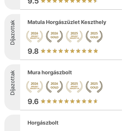
9.5
Matula Horgászüzlet Keszthely
Díjazottak
9.8
Mura horgászbolt
Díjazottak
9.6
Horgászbolt