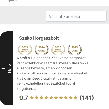
Kapuvár
Szákó Horgászbolt
A Szákó Horgászbolt Kapuváron horgászat
iránt érdeklődők számára széles választékkal
Hely
áll rendelkezésre, amely gondosan
I
kiválasztott, modern horgászfelszereléseket,
kiváló minőségű csalikat, valamint
nélkülözhetetlen kiegészítőket foglal
magában. ...
9.7
(141)