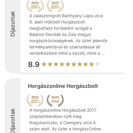
Díjazottak
A zalaszentgróti Batthyány Lajos utca
6. alatt működő Horgászbolt
megbízható forrásként szolgál a
Balaton-felvidék és Zala megye
horgászközösségének. Az üzlet jelentős
termékpalettával és szaktudással áll
rendelkezésre mind a kezdő, mind a ...
8.9
Horgászonline Horgászbolt
A Horgászonline Horgászbolt 2017
Díjazottak
szeptemberében nyílt meg
Nagykanizsán, a Csengery utca 4.
szám alatt. Az üzlet a HorgászOnline