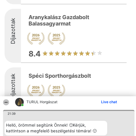
Aranykalász Gazdabolt
Díjazottak
Balassagyarmat
8.4
Spéci Sporthorgászbolt
Díjazottak
TURUL Horgászat
Live chat
8.6
21:39
Helló, örömmel segítünk Önnek! 🙂Kérjük,
Rangsorszervező
Népszavazás
Elérhetőség
kattintson a megfelelő beszélgetési témára! 🙂
SC Beautiful Company S.R.L.
Nyertesek
Elérhetőség