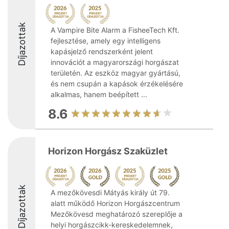
Díjazottak
A Vampire Bite Alarm a FisheeTech Kft.
fejlesztése, amely egy intelligens
kapásjelző rendszerként jelent
innovációt a magyarországi horgászat
területén. Az eszköz magyar gyártású,
és nem csupán a kapások érzékelésére
alkalmas, hanem beépített ...
8.6
Horizon Horgász Szaküzlet
Díjazottak
A mezőkövesdi Mátyás király út 79.
alatt működő Horizon Horgászcentrum
Mezőkövesd meghatározó szereplője a
helyi horgászcikk-kereskedelemnek,