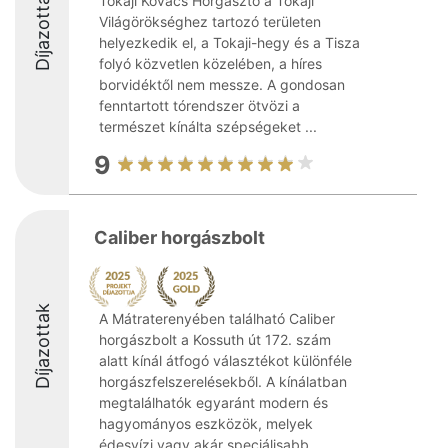
Díjazottak
Tokaji Kovács Horgásztó a Tokaji
Világörökséghez tartozó területen
helyezkedik el, a Tokaji-hegy és a Tisza
folyó közvetlen közelében, a híres
borvidéktől nem messze. A gondosan
fenntartott tórendszer ötvözi a
természet kínálta szépségeket ...
9
Caliber horgászbolt
Díjazottak
A Mátraterenyében található Caliber
horgászbolt a Kossuth út 172. szám
alatt kínál átfogó választékot különféle
horgászfelszerelésekből. A kínálatban
megtalálhatók egyaránt modern és
hagyományos eszközök, melyek
édesvízi vagy akár speciálisabb ...