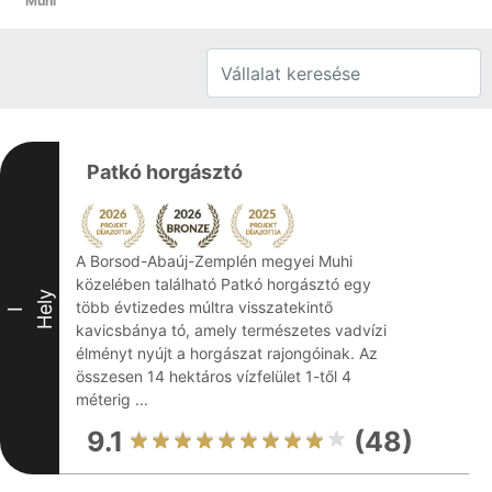
Muhi
Patkó horgásztó
A Borsod-Abaúj-Zemplén megyei Muhi
közelében található Patkó horgásztó egy
Hely
több évtizedes múltra visszatekintő
I
kavicsbánya tó, amely természetes vadvízi
élményt nyújt a horgászat rajongóinak. Az
összesen 14 hektáros vízfelület 1-től 4
méterig ...
9.1
(48)