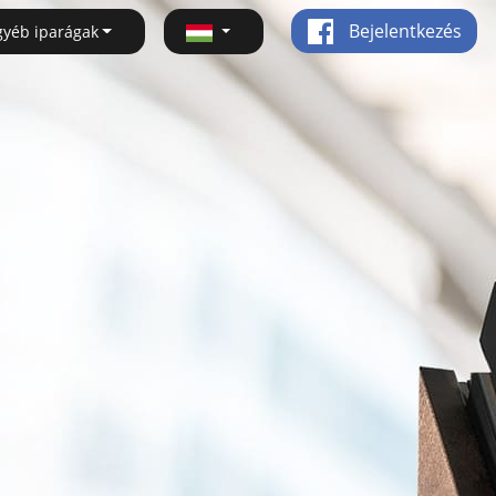
Bejelentkezés
gyéb iparágak