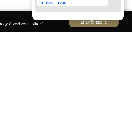
Problémám van
Ellenőrizze le
ogy élvezhesse sikerét.
i Muhi közelében található
Patkó horgásztó
egy
kintő kavicsbánya tó, amely természetes vadvízi
góinak. Az összesen 14 hektáros vízfelület 1-től 4
delkezik, változatos mederformákkal, iszapos és
lt fák borítják, amelyek kiváló életteret
A 2017-ben megújult üzemeltetésnek