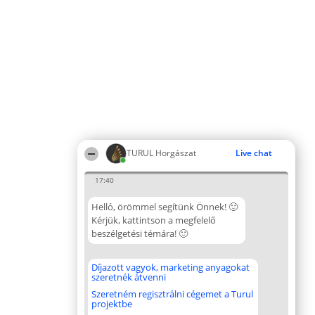
TURUL Horgászat
Live chat
17:40
Helló, örömmel segítünk Önnek! 🙂
Kérjük, kattintson a megfelelő
beszélgetési témára! 🙂
Díjazott vagyok, marketing anyagokat
szeretnék átvenni
Szeretném regisztrálni cégemet a Turul
projektbe