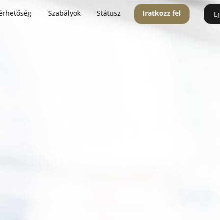
érhetőség
Szabályok
Státusz
Iratkozz fel
E