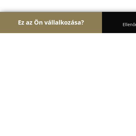
Ez az Ön vállalkozása?
Ellenő
Turul Horgászat
Horgászboltok, Horgász Webáru
Patkó horgásztó
9.1
(48)
Muhi, Muhi, Hungary
Mutasd a telefonszámot