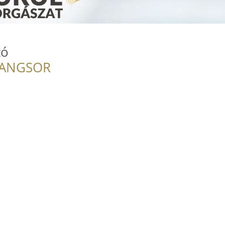
tó
RANGSOR