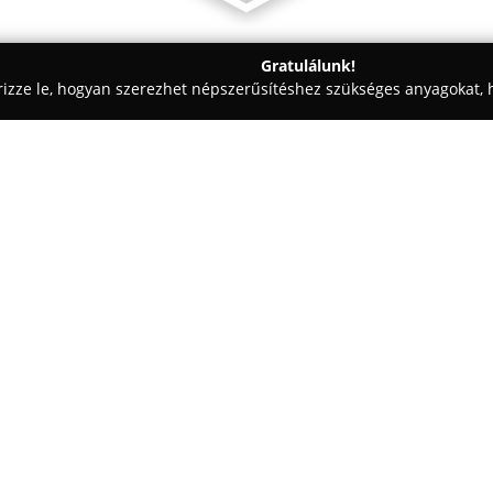
Gratulálunk!
rizze le, hogyan szerezhet népszerűsítéshez szükséges anyagokat, h
házak, Horgászfelszerelések - Muhi
Patkó horgásztó
Egy cég:
A Borsod-Abaúj-Zemplén megye
több évtizedes múltra visszate
élményt nyújt a horgászat rajon
méterig terjedő mélységgel ren
kavicsos aljzattal.
A tó partját nádszigetek és bedő
teremtenek a halak számára. 