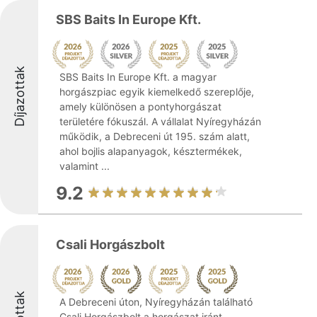
SBS Baits In Europe Kft.
Díjazottak
SBS Baits In Europe Kft. a magyar
horgászpiac egyik kiemelkedő szereplője,
amely különösen a pontyhorgászat
területére fókuszál. A vállalat Nyíregyházán
működik, a Debreceni út 195. szám alatt,
ahol bojlis alapanyagok, késztermékek,
valamint ...
9.2
Csali Horgászbolt
A Debreceni úton, Nyíregyházán található
Csali Horgászbolt a horgászat iránt