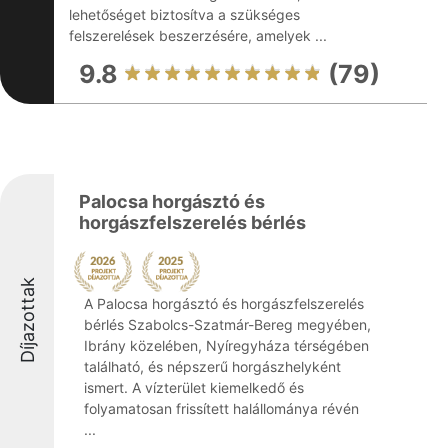
lehetőséget biztosítva a szükséges
felszerelések beszerzésére, amelyek ...
9.8
(79)
Palocsa horgásztó és
horgászfelszerelés bérlés
Díjazottak
A Palocsa horgásztó és horgászfelszerelés
bérlés Szabolcs-Szatmár-Bereg megyében,
Ibrány közelében, Nyíregyháza térségében
található, és népszerű horgászhelyként
ismert. A vízterület kiemelkedő és
folyamatosan frissített halállománya révén
...