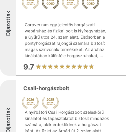
Díjazottak
Carpverzum egy jelentős horgászati
webáruház és fizikai bolt is Nyíregyházán,
a Gyűrű utca 24. szám alatt. Elsősorban a
pontyhorgászat rajongói számára biztosít
magas színvonalú termékeket. Az áruház
kínálatában különféle horgászruhákat, ...
9.7
Csali-horgászbolt
Díjazottak
A nyírbátori Csali Horgászbolt széleskörű
kínálatot és tapasztalatot biztosít mindazok
számára, akik érdeklődnek a horgászat
iránt. Az üzlet az Árpád út 2. szám alatt