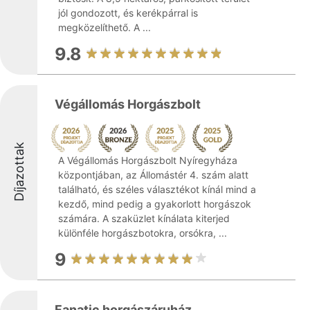
jól gondozott, és kerékpárral is
megközelíthető. A ...
9.8
Végállomás Horgászbolt
Díjazottak
A Végállomás Horgászbolt Nyíregyháza
központjában, az Állomástér 4. szám alatt
található, és széles választékot kínál mind a
kezdő, mind pedig a gyakorlott horgászok
számára. A szaküzlet kínálata kiterjed
különféle horgászbotokra, orsókra, ...
9
Fanatic horgászáruház