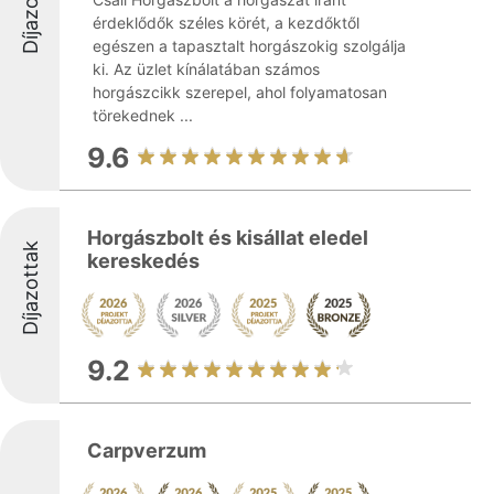
Díjazottak
érdeklődők széles körét, a kezdőktől
egészen a tapasztalt horgászokig szolgálja
ki. Az üzlet kínálatában számos
horgászcikk szerepel, ahol folyamatosan
törekednek ...
9.6
Horgászbolt és kisállat eledel
Díjazottak
kereskedés
9.2
Carpverzum