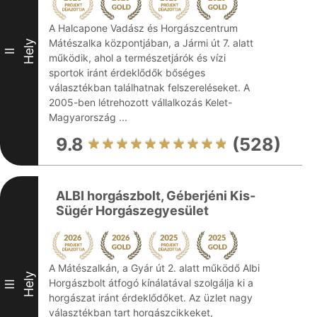
A Halcapone Vadász és Horgászcentrum
Mátészalka központjában, a Jármi út 7. alatt
Hely
II
működik, ahol a természetjárók és vízi
sportok iránt érdeklődők bőséges
választékban találhatnak felszereléseket. A
2005-ben létrehozott vállalkozás Kelet-
Magyarország ...
9.8
(528)
ALBI horgászbolt, Géberjéni Kis-
Sügér Horgászegyesület
A Mátészalkán, a Gyár út 2. alatt működő Albi
Hely
Horgászbolt átfogó kínálatával szolgálja ki a
III
horgászat iránt érdeklődőket. Az üzlet nagy
választékban tart horgászcikkeket,