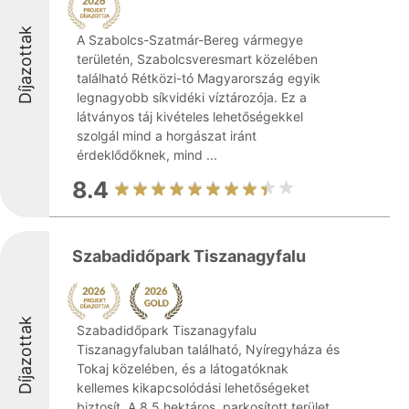
Díjazottak
A Szabolcs-Szatmár-Bereg vármegye
területén, Szabolcsveresmart közelében
található Rétközi-tó Magyarország egyik
legnagyobb síkvidéki víztározója. Ez a
látványos táj kivételes lehetőségekkel
szolgál mind a horgászat iránt
érdeklődőknek, mind ...
8.4
Szabadidőpark Tiszanagyfalu
Díjazottak
Szabadidőpark Tiszanagyfalu
Tiszanagyfaluban található, Nyíregyháza és
Tokaj közelében, és a látogatóknak
kellemes kikapcsolódási lehetőségeket
biztosít. A 8,5 hektáros, parkosított terület