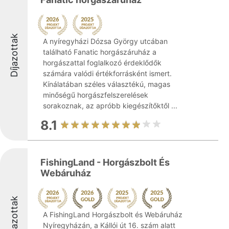
Díjazottak
A nyíregyházi Dózsa György utcában
található Fanatic horgászáruház a
horgászattal foglalkozó érdeklődők
számára valódi értékforrásként ismert.
Kínálatában széles választékú, magas
minőségű horgászfelszerelések
sorakoznak, az apróbb kiegészítőktől ...
8.1
FishingLand - Horgászbolt És
Webáruház
Díjazottak
A FishingLand Horgászbolt és Webáruház
Nyíregyházán, a Kállói út 16. szám alatt