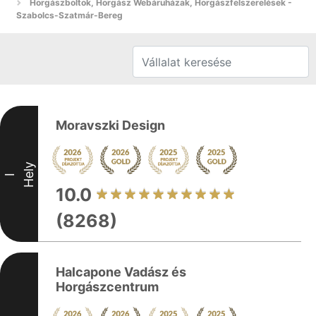
Horgászboltok, Horgász Webáruházak, Horgászfelszerelések -
Szabolcs-Szatmár-Bereg
Moravszki Design
Hely
I
10.0
(8268)
Halcapone Vadász és
Horgászcentrum