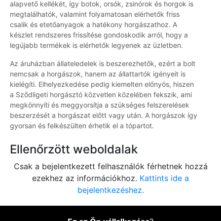
alapvető kellékét, így botok, orsók, zsinórok és horgok is
megtalálhatók, valamint folyamatosan elérhetők friss
csalik és etetőanyagok a hatékony horgászathoz. A
készlet rendszeres frissítése gondoskodik arról, hogy a
legújabb termékek is elérhetők legyenek az üzletben.
Az áruházban állateledelek is beszerezhetők, ezért a bolt
nemcsak a horgászok, hanem az állattartók igényeit is
kielégíti. Elhelyezkedése pedig kiemelten előnyös, hiszen
a Sződligeti horgásztó közvetlen közelében fekszik, ami
megkönnyíti és meggyorsítja a szükséges felszerelések
beszerzését a horgászat előtt vagy után. A horgászok így
gyorsan és felkészülten érhetik el a tópartot.
Ellenőrzött weboldalak
Csak a bejelentkezett felhasználók férhetnek hozzá
ezekhez az információkhoz.
Kattints ide a
bejelentkezéshez.