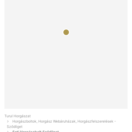
Turul Horgászat
Horgászboltok, Horgász Webáruházak, Horgászfelszerelések -
Sződliget
Soti Horgászbolt Sződliget