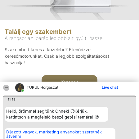
Találj egy szakembert
A rangsor az iparág legjobbjait gyűjti össze
Szakembert keres a közelébe? Ellenőrizze
keresőmotorunkat. Csak a legjobb szolgáltatásokat
használja!
Keresés
TURUL Horgászat
Live chat
11:19
Helló, örömmel segítünk Önnek! 🙂Kérjük,
kattintson a megfelelő beszélgetési témára! 🙂
Rangsorszervező
Népszavazás
Elérhetőség
Díjazott vagyok, marketing anyagokat szeretnék
SC Beautiful Company S.R.L.
Nyertesek
Elérhetőség
átvenni
Bulevardul Aleea Timișul De
Az összes