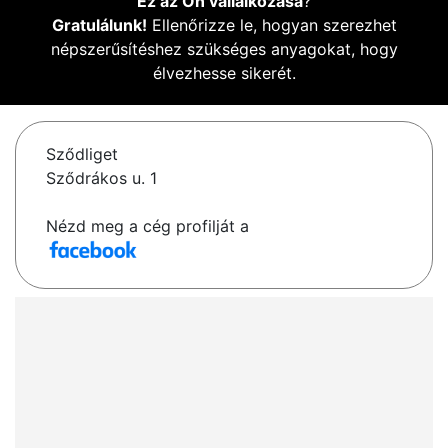
Ez az Ön vállalkozása
?
Gratulálunk!
Ellenőrizze le, hogyan szerezhet
népszerűsítéshez szükséges anyagokat, hogy
élvezhesse sikerét.
Sződliget
Sződrákos u. 1
Nézd meg a cég profilját a