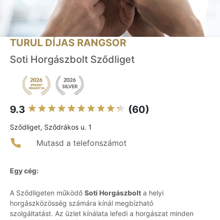
TURUL DÍJAS RANGSOR
Soti Horgászbolt Sződliget
9.3
(60)
Sződliget, Sződrákos u. 1
Mutasd a telefonszámot
Egy cég:
A Sződligeten működő
Soti Horgászbolt
a helyi
horgászközösség számára kínál megbízható
szolgáltatást. Az üzlet kínálata lefedi a horgászat minden