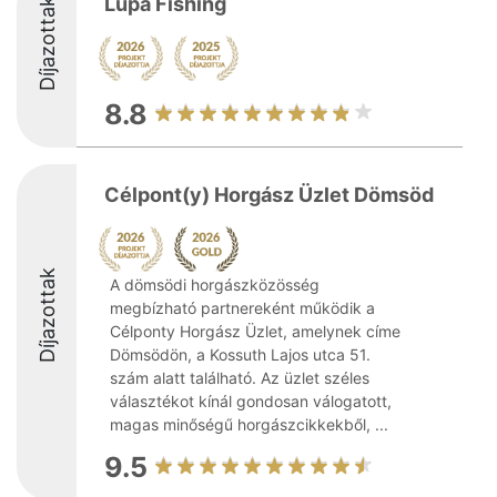
Lupa Fishing
Díjazottak
8.8
Célpont(y) Horgász Üzlet Dömsöd
Díjazottak
A dömsödi horgászközösség
megbízható partnereként működik a
Célponty Horgász Üzlet, amelynek címe
Dömsödön, a Kossuth Lajos utca 51.
szám alatt található. Az üzlet széles
választékot kínál gondosan válogatott,
magas minőségű horgászcikkekből, ...
9.5