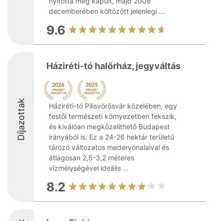
nyitotta meg kapuit, majd 2008
decemberében költözött jelenlegi ...
9.6
Háziréti-tó halőrház, jegyváltás
Díjazottak
Háziréti-tó Pilisvörösvár közelében, egy
festői természeti környezetben fekszik,
és kiválóan megközelíthető Budapest
irányából is. Ez a 24-26 hektár területű
tározó változatos medervonalaival és
átlagosan 2,5-3,2 méteres
vízmélységével ideális ...
8.2