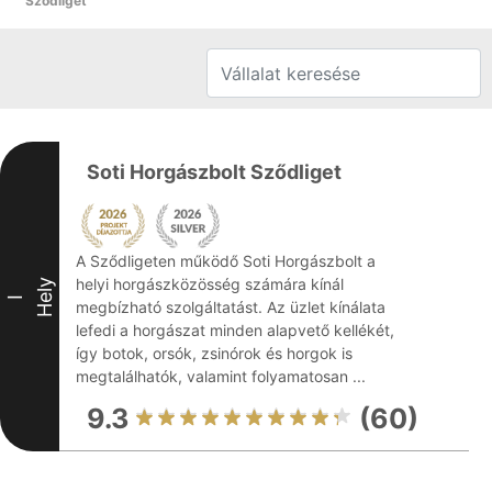
Sződliget
Soti Horgászbolt Sződliget
A Sződligeten működő Soti Horgászbolt a
helyi horgászközösség számára kínál
Hely
I
megbízható szolgáltatást. Az üzlet kínálata
lefedi a horgászat minden alapvető kellékét,
így botok, orsók, zsinórok és horgok is
megtalálhatók, valamint folyamatosan ...
9.3
(60)