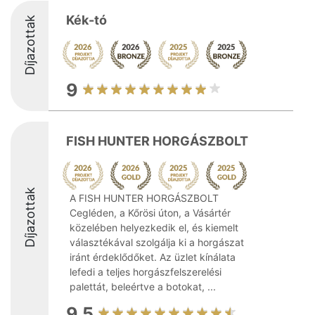
Kék-tó
Díjazottak
9
FISH HUNTER HORGÁSZBOLT
Díjazottak
A FISH HUNTER HORGÁSZBOLT
Cegléden, a Kőrösi úton, a Vásártér
közelében helyezkedik el, és kiemelt
választékával szolgálja ki a horgászat
iránt érdeklődőket. Az üzlet kínálata
lefedi a teljes horgászfelszerelési
palettát, beleértve a botokat, ...
9.5